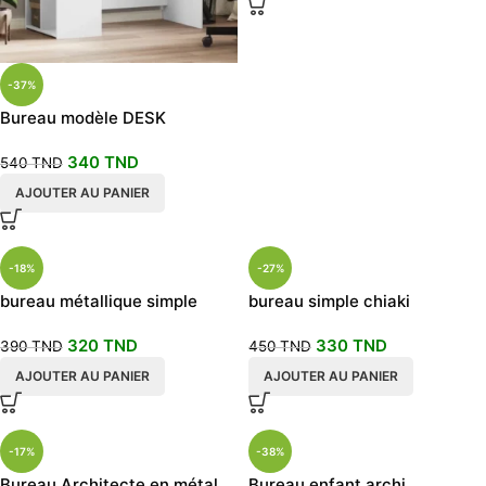
-37%
Bureau modèle DESK
340
TND
540
TND
AJOUTER AU PANIER
-18%
-27%
bureau métallique simple
bureau simple chiaki
120x75cm
320
TND
330
TND
390
TND
450
TND
AJOUTER AU PANIER
AJOUTER AU PANIER
-17%
-38%
Bureau Architecte en métal
Bureau enfant archi