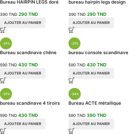
Bureau HAIRPIN LEGS doré
bureau hairpin legs design
jaune
290
TND
290
TND
390
TND
390
TND
AJOUTER AU PANIER
AJOUTER AU PANIER
-27%
-27%
Bureau scandinave chêne
bureau console scandinave
hêtre
pieds noirs
430
TND
430
TND
590
TND
590
TND
AJOUTER AU PANIER
AJOUTER AU PANIER
-27%
-34%
bureau scandinave 4 tiroirs
Bureau ACTE métallique
design moderne
430
TND
390
TND
590
TND
590
TND
AJOUTER AU PANIER
AJOUTER AU PANIER