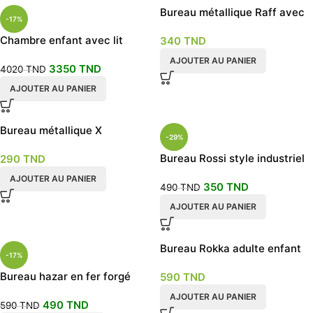
Bureau métallique Raff avec
-17%
étagères de rangement
Chambre enfant avec lit
340
TND
+table de chevet+ bureau
AJOUTER AU PANIER
3350
TND
+armoire 2 portes – SPIDER
4020
TND
MAN
AJOUTER AU PANIER
Bureau métallique X
-29%
Bureau Rossi style industriel
290
TND
noir noyer
AJOUTER AU PANIER
350
TND
490
TND
AJOUTER AU PANIER
Bureau Rokka adulte enfant
-17%
avec rangement tiroir et
Bureau hazar en fer forgé
590
TND
porte
doré ou noir
AJOUTER AU PANIER
490
TND
590
TND