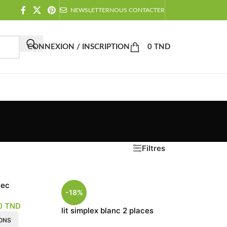
NEWSLETTER
NOUS CONTACTER
CONNEXION / INSCRIPTION
0
TND
Filtres
vec
-18%
r
0
TND
lit simplex blanc 2 places
IONS