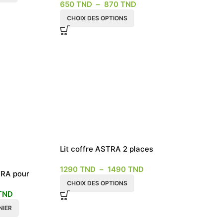
650
TND
–
870
TND
CHOIX DES OPTIONS
Lit coffre ASTRA 2 places
avec rangement
1290
TND
–
1490
TND
TRA pour
d de lit
CHOIX DES OPTIONS
TND
NIER