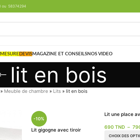
293 ou 58374294
 MESURE
DEVIS
MAGAZINE ET CONSEILS
NOS VIDEO
lit en bois
»
Meuble de chambre
»
Lits
»
lit en bois
Lit une place a
-10%
rangement tiroi
690
TND
–
79
Lit gigogne avec tiroir
90×190
CHOIX DES OPT