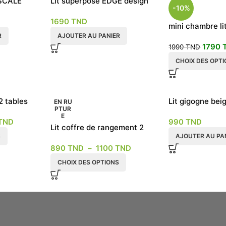
 SCALE
Lit superposé EDGE design
-10%
1690
TND
mini chambre li
R
AJOUTER AU PANIER
armoire et ran
1790
1990
TND
CHOIX DES OPT
2 tables
Lit gigogne bei
EN RU
PTUR
E
TND
990
TND
Lit coffre de rangement 2
S
AJOUTER AU PA
places
890
TND
–
1100
TND
CHOIX DES OPTIONS