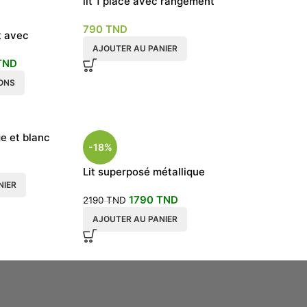
lit 1 place avec rangement
modèle birds
790
TND
t avec
gement
AJOUTER AU PANIER
TND
IONS
ge et blanc
-18%
Lit superposé métallique
NIER
modèle Alésia
1790
TND
2190
TND
AJOUTER AU PANIER