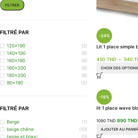
FILTRER
FILTRÉ PAR
-24%
120x190
(2)
Lit 1 place simple 
blanc
140x190
(8)
450
TND
–
540
T
160x190
(8)
160x200
(8)
CHOIX DES OPTION
180x200
(8)
90x190
(3)
-18%
lit 1 place wave b
FILTRÉ PAR
rangement
890
TND
1090
TND
Beige
(1)
beige chêne
(10)
AJOUTER AU PANIE
beige et blanc
(5)