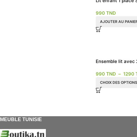
Lit enfant 1 place
90×190
990
TND
AJOUTER AU PANIE
Ensemble lit avec 
de nuit chêne
990
TND
–
1290
CHOIX DES OPTION
MEUBLE TUNISIE