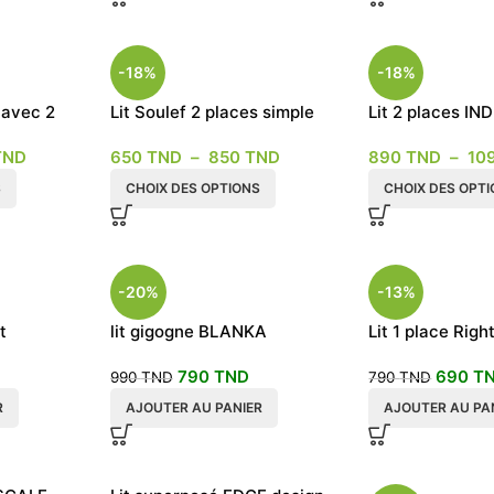
-18%
-18%
 avec 2
Lit Soulef 2 places simple
Lit 2 places IN
adulte toutes les
tables de nuit
TND
650
TND
–
850
TND
890
TND
–
10
dimensions
S
CHOIX DES OPTIONS
CHOIX DES OPT
-20%
-13%
t
lit gigogne BLANKA
Lit 1 place Righ
banquette avec contour
rangement tiro
790
TND
690
T
990
TND
790
TND
R
AJOUTER AU PANIER
AJOUTER AU PA