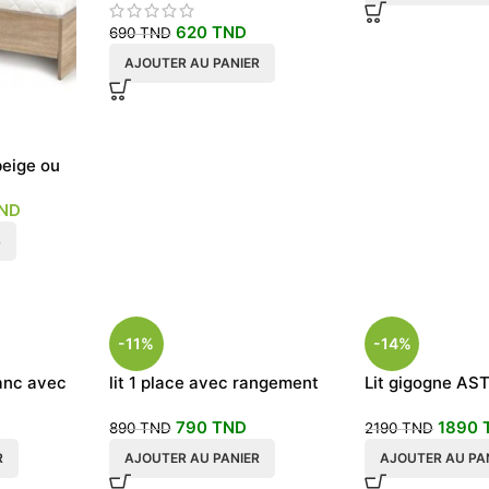
620
TND
690
TND
AJOUTER AU PANIER
beige ou
ND
S
-11%
-14%
lanc avec
lit 1 place avec rangement
Lit gigogne AS
couleur chêne
enfant avec pon
790
TND
1890
890
TND
2190
TND
R
AJOUTER AU PANIER
AJOUTER AU PA