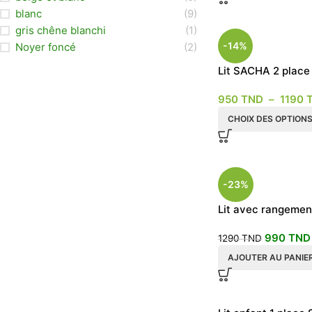
blanc
(9)
gris chêne blanchi
(1)
-14%
Noyer foncé
(2)
Lit SACHA 2 place
tables de nuit
950
TND
–
1190
CHOIX DES OPTION
-23%
Lit avec rangemen
Madmax
990
TND
1290
TND
AJOUTER AU PANIE