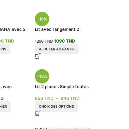
-16%
DIANA avec 2
Lit avec rangement 2
places
90
TND
1090
TND
1290
TND
IONS
AJOUTER AU PANIER
-13%
t avec
Lit 2 places Simple toutes
irs 90×190
les dimensions
ND
650
TND
–
840
TND
NIER
CHOIX DES OPTIONS