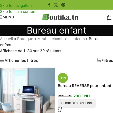
Skip to navigation
Skip to main content
MENU
Bureau enfant
Accueil
»
Boutique
»
Meuble chambre d'enfants
»
Bureau
enfant
Affichage de 1–30 sur 39 résultats
Afficher les filtres
Filtres
-26%
Bureau REVERSE pour enfant
Adulte
290
TND
390
TND
CHOIX DES OPTIONS