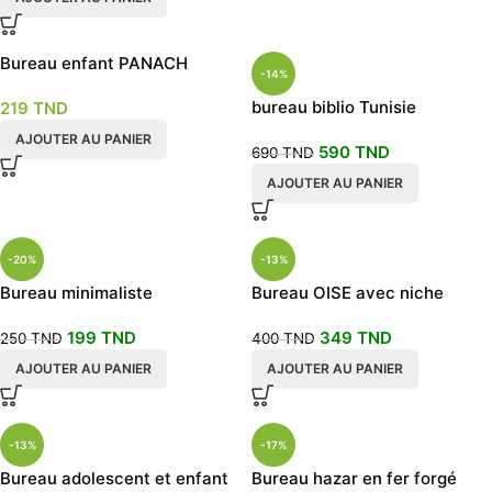
Bureau enfant PANACH
-14%
bureau biblio Tunisie
219
TND
AJOUTER AU PANIER
590
TND
690
TND
AJOUTER AU PANIER
-20%
-13%
Bureau minimaliste
Bureau OISE avec niche
100x50x70cm chêne beige
enfant adulte
199
TND
349
TND
250
TND
400
TND
AJOUTER AU PANIER
AJOUTER AU PANIER
-13%
-17%
Bureau adolescent et enfant
Bureau hazar en fer forgé