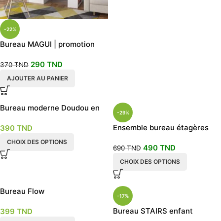
-22%
Bureau MAGUI | promotion
bureau | meilleur prix en
290
TND
Tunisie
370
TND
AJOUTER AU PANIER
Bureau moderne Doudou en
-29%
enfant et adulte
Ensemble bureau étagères
390
TND
pour enfant
CHOIX DES OPTIONS
490
TND
690
TND
CHOIX DES OPTIONS
Bureau Flow
-17%
Bureau STAIRS enfant
399
TND