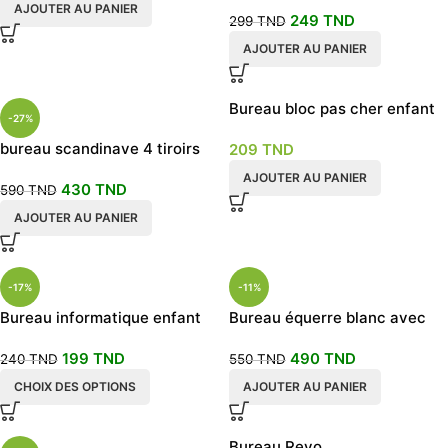
AJOUTER AU PANIER
249
TND
299
TND
AJOUTER AU PANIER
Bureau bloc pas cher enfant
-27%
et adulte
bureau scandinave 4 tiroirs
209
TND
design moderne
AJOUTER AU PANIER
430
TND
590
TND
AJOUTER AU PANIER
-17%
-11%
Bureau informatique enfant
Bureau équerre blanc avec
avec rangement
retour
199
TND
490
TND
240
TND
550
TND
CHOIX DES OPTIONS
AJOUTER AU PANIER
Bureau Revo