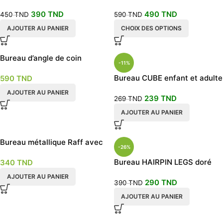
110x50cm
doré ou noir
390
TND
490
TND
450
TND
590
TND
AJOUTER AU PANIER
CHOIX DES OPTIONS
Bureau d’angle de coin
-11%
modèle York
Bureau CUBE enfant et adulte
590
TND
AJOUTER AU PANIER
239
TND
269
TND
AJOUTER AU PANIER
Bureau métallique Raff avec
-26%
étagères de rangement
Bureau HAIRPIN LEGS doré
340
TND
AJOUTER AU PANIER
290
TND
390
TND
AJOUTER AU PANIER