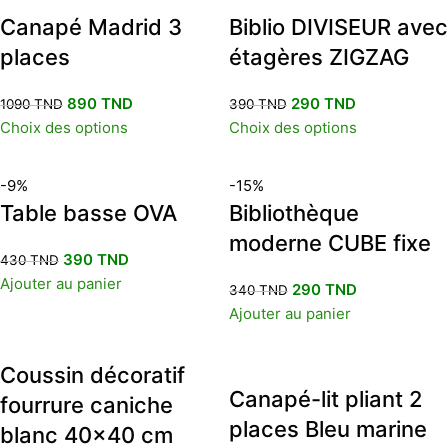
Canapé Madrid 3
Biblio DIVISEUR avec
places
étagères ZIGZAG
890
TND
290
TND
1090
TND
390
TND
Choix des options
Choix des options
-9%
-15%
Table basse OVA
Bibliothèque
moderne CUBE fixe
390
TND
430
TND
Ajouter au panier
290
TND
340
TND
Ajouter au panier
Coussin décoratif
Canapé-lit pliant 2
fourrure caniche
places Bleu marine
blanc 40×40 cm