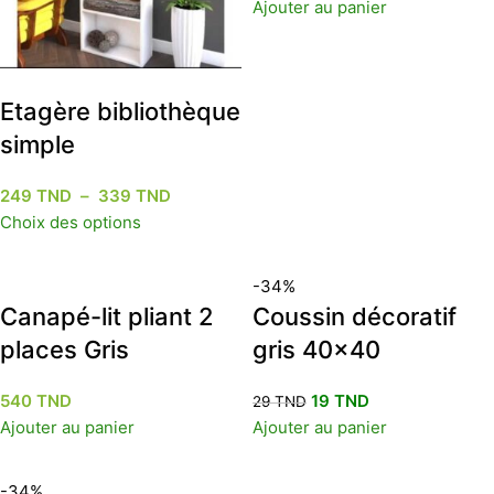
Ajouter au panier
Etagère bibliothèque
simple
249
TND
–
339
TND
Choix des options
-34%
Canapé-lit pliant 2
Coussin décoratif
places Gris
gris 40×40
540
TND
19
TND
29
TND
Ajouter au panier
Ajouter au panier
-34%