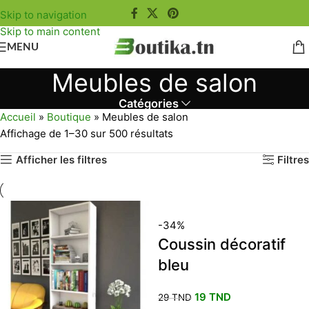
Skip to navigation
Skip to main content
MENU
Meubles de salon
Catégories
Accueil
»
Boutique
»
Meubles de salon
Affichage de 1–30 sur 500 résultats
Afficher les filtres
Filtres
-34%
Coussin décoratif
bleu
19
TND
29
TND