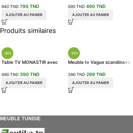
salon
plasma
790
TND
490
TND
940
TND
590
TND
AJOUTER AU PANIER
AJOUTER AU PANIER
Produits similaires
-20%
-23%
Table TV MONASTIR avec
Meuble tv Vague scandinave
étagères murales
390
TND
299
TND
490
TND
390
TND
AJOUTER AU PANIER
AJOUTER AU PANIER
MEUBLE TUNISIE