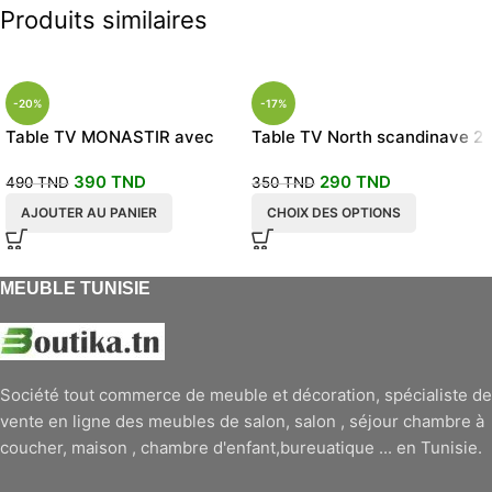
Produits similaires
-20%
-17%
Table TV MONASTIR avec
Table TV North scandinave 2
étagères murales
couleurs
390
TND
290
TND
490
TND
350
TND
AJOUTER AU PANIER
CHOIX DES OPTIONS
MEUBLE TUNISIE
Société tout commerce de meuble et décoration, spécialiste de
vente en ligne des meubles de salon, salon , séjour chambre à
coucher, maison , chambre d'enfant,bureuatique ... en Tunisie.