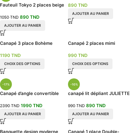
Fauteuil Tokyo 2 places beige
890
TND
AJOUTER AU PANIER
890
TND
1050
TND
AJOUTER AU PANIER
Canapé 3 place Bohème
Canapé 2 places mimi
plusieurs couleurs
1190
TND
990
TND
CHOIX DES OPTIONS
CHOIX DES OPTIONS
-17%
-10%
Canapé d’angle convertible
canapé lit dépliant JULIETTE
avec coffre modèle Vanilla
2 places
1990
TND
890
TND
beige
2390
TND
990
TND
AJOUTER AU PANIER
AJOUTER AU PANIER
Banquette design moderne
Canapé 1 place Double-