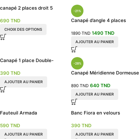
canapé 2 places droit 5
-21%
couleurs
Canapé d’angle 4 places
690
TND
CHOIX DES OPTIONS
1490
TND
1890
TND
AJOUTER AU PANIER
Canapé 1 place Double-
-28%
fonction rouge bordeau
Canapé Méridienne Dormeuse
390
TND
beige
AJOUTER AU PANIER
640
TND
890
TND
AJOUTER AU PANIER
Fauteuil Armada
Banc Fiora en velours
590
TND
390
TND
AJOUTER AU PANIER
AJOUTER AU PANIER