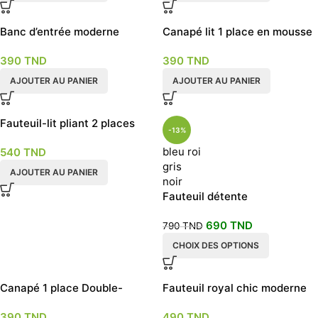
Banc d’entrée moderne
Canapé lit 1 place en mousse
vert
390
TND
390
TND
AJOUTER AU PANIER
AJOUTER AU PANIER
Fauteuil-lit pliant 2 places
-13%
Vert
bleu roi
540
TND
gris
AJOUTER AU PANIER
noir
Fauteuil détente
690
TND
790
TND
CHOIX DES OPTIONS
Canapé 1 place Double-
Fauteuil royal chic moderne
fonction jaune
en bleu roi
390
TND
490
TND