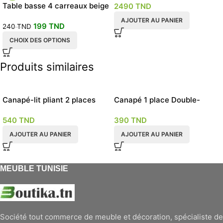
Table basse 4 carreaux beige
2490
TND
ou grise
AJOUTER AU PANIER
199
TND
240
TND
CHOIX DES OPTIONS
Produits similaires
Canapé-lit pliant 2 places
Canapé 1 place Double-
Beige
fonction gris
540
TND
390
TND
AJOUTER AU PANIER
AJOUTER AU PANIER
MEUBLE TUNISIE
Société tout commerce de meuble et décoration, spécialiste de