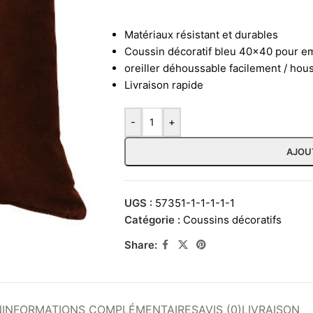
Matériaux résistant et durables
Coussin décoratif bleu 40×40 pour em
oreiller déhoussable facilement / hou
Livraison rapide
-
+
AJOU
UGS :
57351-1-1-1-1-1
Catégorie :
Coussins décoratifs
Share:
N
INFORMATIONS COMPLÉMENTAIRES
AVIS (0)
LIVRAISON