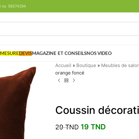
293 ou 58374294
 MESURE
DEVIS
MAGAZINE ET CONSEILS
NOS VIDEO
Accueil
»
Boutique
»
Meubles de salo
orange foncé
Coussin décorati
19
TND
29
TND