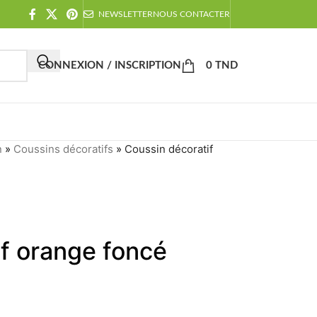
NEWSLETTER
NOUS CONTACTER
CONNEXION / INSCRIPTION
0
TND
n
»
Coussins décoratifs
»
Coussin décoratif
f orange foncé