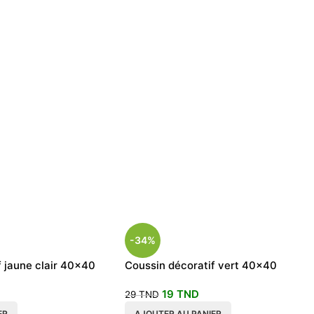
-34%
f jaune clair 40×40
Coussin décoratif vert 40×40
19
TND
29
TND
ER
AJOUTER AU PANIER