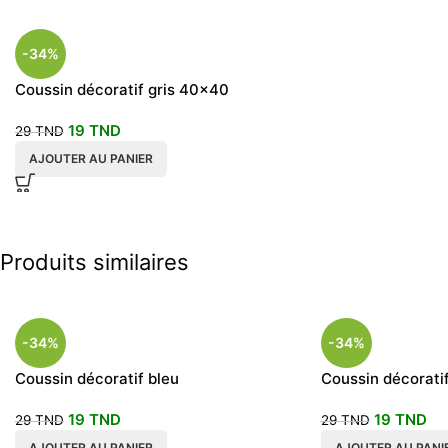
-34%
Coussin décoratif gris 40×40
19
TND
29
TND
AJOUTER AU PANIER
Produits similaires
-34%
-34%
Coussin décoratif bleu
Coussin décorati
douceur
19
TND
19
TND
29
TND
29
TND
AJOUTER AU PANIER
AJOUTER AU PANI