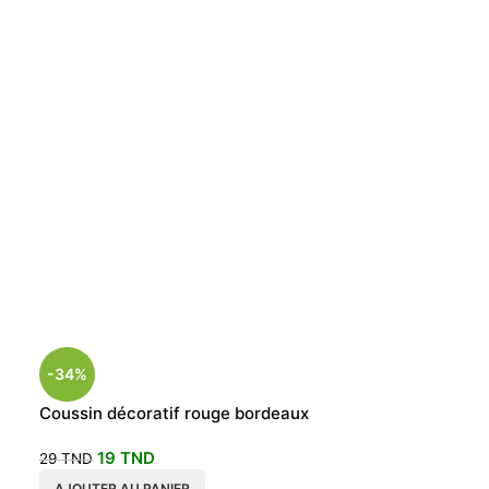
-34%
-34%
Coussin décoratif rouge bordeaux
Coussin décora
40×40
40x40cm
19
TND
19
TND
29
TND
29
TND
AJOUTER AU PANIER
AJOUTER AU P