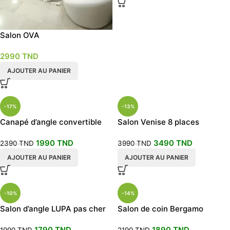
Salon OVA
2990
TND
AJOUTER AU PANIER
-17%
-13%
Canapé d’angle convertible
Salon Venise 8 places
avec coffre Vanilla bleu foncé
1990
TND
3490
TND
2390
TND
3990
TND
AJOUTER AU PANIER
AJOUTER AU PANIER
-10%
-14%
Salon d’angle LUPA pas cher
Salon de coin Bergamo
1790
TND
1890
TND