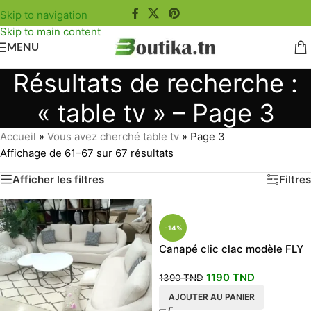
Skip to navigation
Skip to main content
MENU
Résultats de recherche :
« table tv » – Page 3
Accueil
»
Vous avez cherché table tv
»
Page 3
Affichage de 61–67 sur 67 résultats
Afficher les filtres
Filtres
-14%
Canapé clic clac modèle FLY
vert
1190
TND
1390
TND
AJOUTER AU PANIER