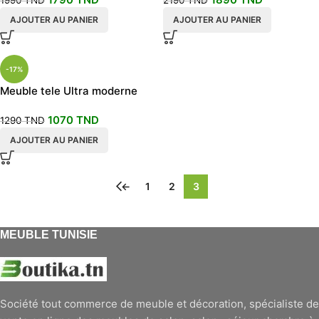
1990
TND
2190
TND
AJOUTER AU PANIER
AJOUTER AU PANIER
-17%
Meuble tele Ultra moderne
mural 240cm
1070
TND
1290
TND
AJOUTER AU PANIER
←
1
2
3
MEUBLE TUNISIE
Société tout commerce de meuble et décoration, spécialiste de