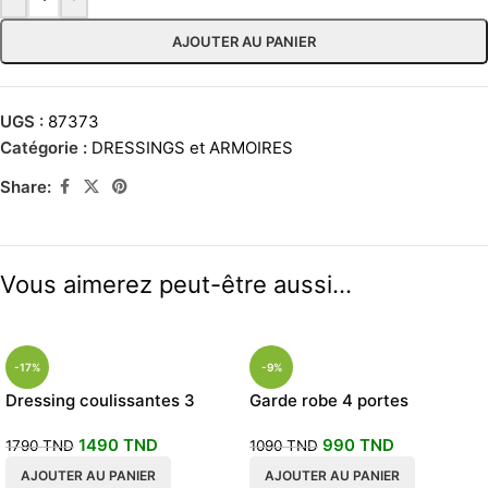
AJOUTER AU PANIER
UGS :
87373
Catégorie :
DRESSINGS et ARMOIRES
Share:
Vous aimerez peut-être aussi…
-17%
-9%
Dressing coulissantes 3
Garde robe 4 portes
portes
battantes 180x50x190
1490
TND
990
TND
armoire dressing
1790
TND
1090
TND
AJOUTER AU PANIER
AJOUTER AU PANIER