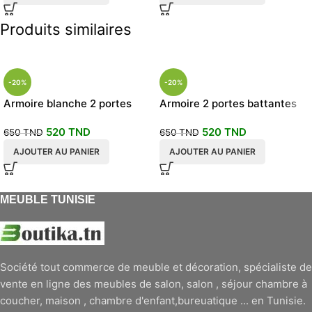
Produits similaires
-20%
-20%
Armoire blanche 2 portes
Armoire 2 portes battantes
battantes 90x50x190
beige chêne 627
520
TND
520
TND
650
TND
650
TND
AJOUTER AU PANIER
AJOUTER AU PANIER
MEUBLE TUNISIE
Société tout commerce de meuble et décoration, spécialiste de
vente en ligne des meubles de salon, salon , séjour chambre à
coucher, maison , chambre d'enfant,bureuatique ... en Tunisie.