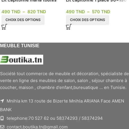
les dimensions
et 120×190 4 couleurs
490
TND
–
820
TND
490
TND
–
570
TND
modèle Ambiance
CHOIX DES OPTIONS
CHOIX DES OPTIONS
MEUBLE TUNISIE
Société tout commerce de meuble et décoration, spécialiste de
vente en ligne des meubles de salon, salon , séjour chambre à
coucher, maison , chambre d'enfant,bureuatique ... en Tunisie.
Mnihla km 13 route de Bizerte Mnihla ARIANA Face AMEN
BANK
telephone:70 527 62 ou 58374293 / 58374294
contact.boutika.tn@gmail.com