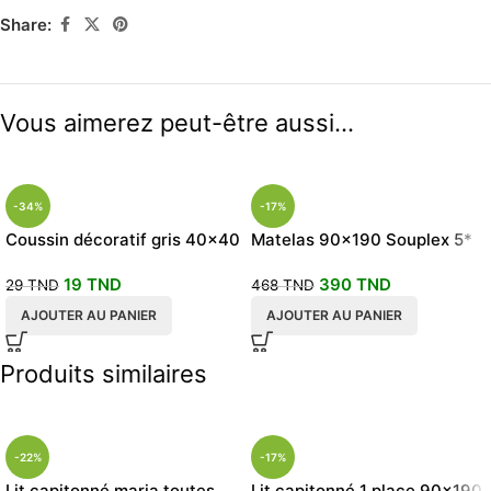
Share:
Vous aimerez peut-être aussi…
-34%
-17%
Coussin décoratif gris 40×40
Matelas 90×190 Souplex 5*
جراية صحية
19
TND
390
TND
29
TND
468
TND
AJOUTER AU PANIER
AJOUTER AU PANIER
Produits similaires
-22%
-17%
Lit capitonné maria toutes
Lit capitonné 1 place 90×190