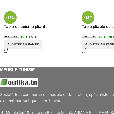
-18%
-18%
Table de cuisine pliante
Table pliable cuis
320
TND
320
TND
390
TND
390
TND
AJOUTER AU PANIER
AJOUTER AU PANI
MEUBLE TUNISIE
Société tout commerce de meuble et décoration, spécialiste de
d'enfant,bureuatique ... en Tunisie.
Mnihla km 13 route de Bizerte Mnihla ARIANA Face AMEN 