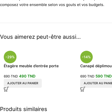
composez votre ensemble selon vos gouts et vos budgets.
Vous aimerez peut-être aussi…
-29%
-14%
Étagère meuble d’entrée porte
Canapé déplimou
manteau Style industriel 60cm
clair
490
TND
590
TND
690
TND
690
TND
AJOUTER AU PANIER
AJOUTER AU PANI
Produits similaires