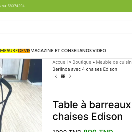
293 ou 58374294
 MESURE
DEVIS
MAGAZINE ET CONSEILS
NOS VIDEO
Accueil
»
Boutique
»
Meuble de cuisi
Berlinda avec 4 chaises Edison
Table à barreaux
chaises Edison