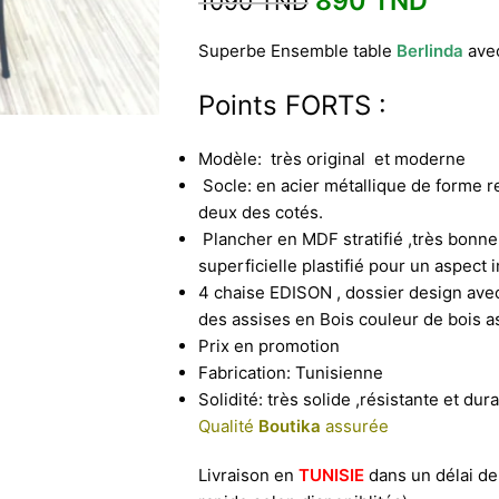
890
TND
1090
TND
Superbe Ensemble table
Berlinda
ave
Points FORTS :
Modèle: très original et moderne
Socle: en acier métallique de forme r
deux des cotés.
Plancher en MDF stratifié ,très bonne 
superficielle plastifié pour un aspec
4 chaise EDISON , dossier design av
des assises en Bois couleur de bois ass
Prix en promotion
Fabrication: Tunisienne
Solidité: très solide ,résistante et dur
Qualité
Boutika
assurée
Livraison en
TUNISIE
dans un délai de