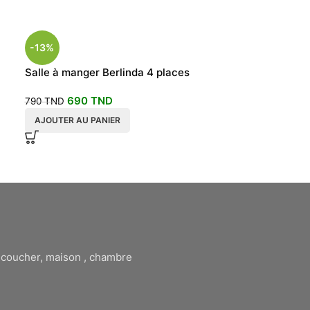
EN RU
-13%
PTUR
E
Salle à manger Berlinda 4 places
Salle à mange
multicolore
690
TND
790
TND
1690
TND
AJOUTER AU PANIER
LIRE LA SUITE
à coucher, maison , chambre