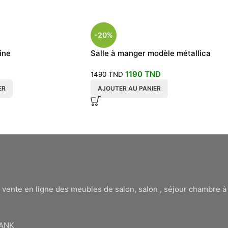
-20%
ine
Salle à manger modèle métallica
1190
TND
1490
TND
ER
AJOUTER AU PANIER
 vente en ligne des meubles de salon, salon , séjour chambre 
BANK