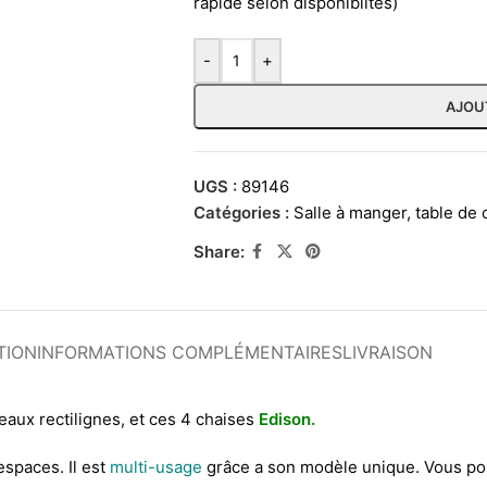
rapide selon disponiblités)
-
+
AJOU
UGS :
89146
Catégories :
Salle à manger
,
table de 
Share:
TION
INFORMATIONS COMPLÉMENTAIRES
LIVRAISON
reaux rectilignes, et ces 4 chaises
Edison.
espaces. Il est
multi-usage
grâce a son modèle unique. Vous pou