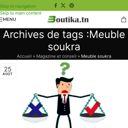
Skip to navigation
Skip to main content
MENU
Archives de tags :Meuble
soukra
Accueil
»
Magazine et conseil
»
Meuble soukra
25
AOÛT