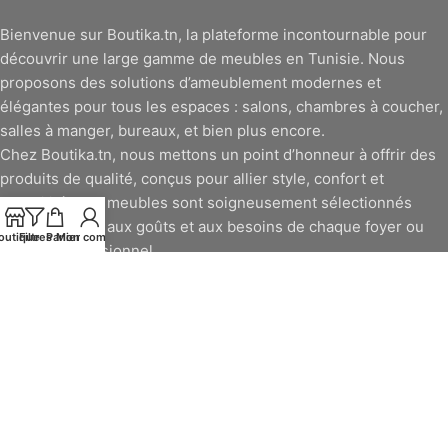
Bienvenue sur Boutika.tn, la plateforme incontournable pour
découvrir une large gamme de meubles en Tunisie. Nous
proposons des solutions d’ameublement modernes et
élégantes pour tous les espaces : salons, chambres à coucher,
salles à manger, bureaux, et bien plus encore.
Chez Boutika.tn, nous mettons un point d’honneur à offrir des
produits de qualité, conçus pour allier style, confort et
durabilité. Nos meubles sont soigneusement sélectionnés
pour répondre aux goûts et aux besoins de chaque foyer ou
outique
Filtres
Panier
Mon compte
espace professionnel.
Découvrez dès maintenant nos collections variées et profitez
d’une expérience d’achat en ligne simple, rapide et sécurisée.
Avec Boutika.tn, le meuble en Tunisie devient une affaire de
style et de praticité.
BOUTIKA
2019 CREATED BY
Boutika.tn