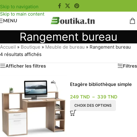
Skip to navigation
Skip to main content
MENU
Rangement bureau
Accueil
»
Boutique
»
Meuble de bureau
»
Rangement bureau
4 résultats affichés
Afficher les filtres
Filtres
Etagère bibliothèque simple
249
TND
–
339
TND
CHOIX DES OPTIONS