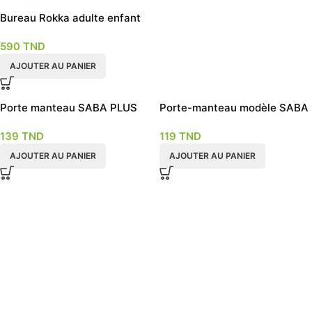
Bureau Rokka adulte enfant
avec rangement tiroir et
590
TND
porte
AJOUTER AU PANIER
Porte manteau SABA PLUS
Porte-manteau modèle SABA
139
TND
119
TND
AJOUTER AU PANIER
AJOUTER AU PANIER