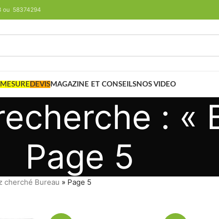
293 ou 58374294
 MESURE
DEVIS
MAGAZINE ET CONSEILS
NOS VIDEO
recherche : « 
Page 5
z cherché Bureau
»
Page 5