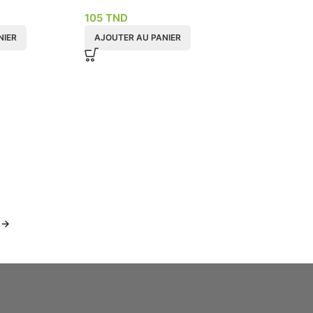
SK grise
105
TND
NIER
AJOUTER AU PANIER
→