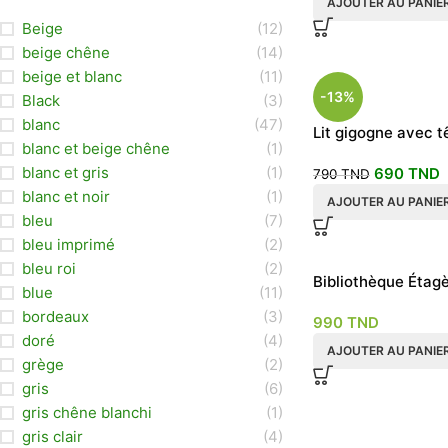
AJOUTER AU PANIE
Beige
(12)
beige chêne
(14)
beige et blanc
(11)
-13%
Black
(3)
blanc
(47)
Lit gigogne avec tê
blanc et beige chêne
(1)
200*100
blanc et gris
(1)
690
TND
790
TND
blanc et noir
(1)
AJOUTER AU PANIE
bleu
(7)
bleu imprimé
(2)
bleu roi
(2)
Bibliothèque Étag
blue
(11)
Sophie
bordeaux
(3)
990
TND
doré
(4)
AJOUTER AU PANIE
grège
(2)
gris
(6)
gris chêne blanchi
(1)
gris clair
(4)