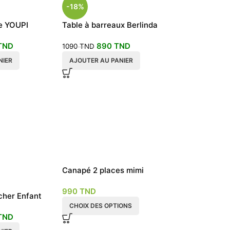
-18%
le YOUPI
Table à barreaux Berlinda
avec 4 chaises Edison
TND
890
TND
1090
TND
NIER
AJOUTER AU PANIER
Canapé 2 places mimi
plusieurs couleurs
990
TND
cher Enfant
CHOIX DES OPTIONS
TND