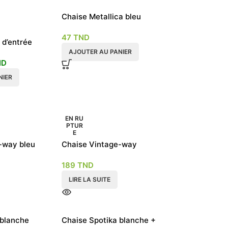
Chaise Metallica bleu
47
TND
 d’entrée
Style
AJOUTER AU PANIER
ND
m
NIER
EN RU
PTUR
E
-way bleu
Chaise Vintage-way
Blanche
189
TND
LIRE LA SUITE
 blanche
Chaise Spotika blanche +