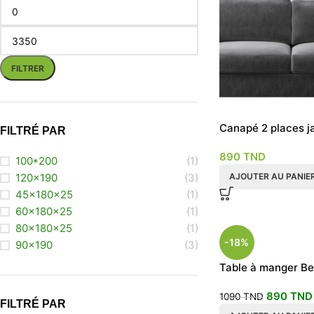
FILTRER
Canapé 2 places ja
FILTRÉ PAR
foncé
890
TND
100*200
(1)
AJOUTER AU PANIE
120x190
(3)
45x180x25
(1)
60x180x25
(1)
80x180x25
(1)
-18%
90x190
(3)
Table à manger Be
avec 4 chaises Bi
890
TND
1090
TND
FILTRÉ PAR