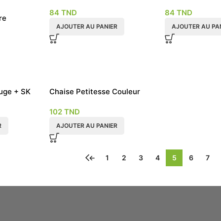
84
TND
84
TND
re
AJOUTER AU PANIER
AJOUTER AU PA
uge + SK
Chaise Petitesse Couleur
Orange
102
TND
R
AJOUTER AU PANIER
←
1
2
3
4
5
6
7