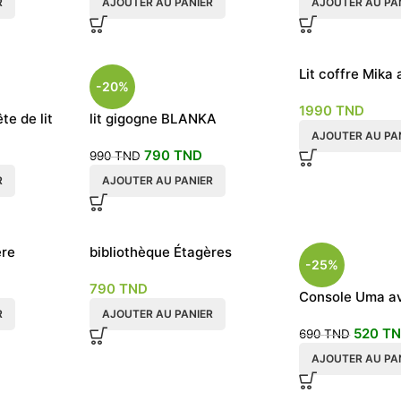
R
AJOUTER AU PANIER
AJOUTER AU PA
Lit coffre Mika
-20%
armoire et ran
1990
TND
te de lit
lit gigogne BLANKA
banquette avec contour
AJOUTER AU PA
790
TND
990
TND
R
AJOUTER AU PANIER
ère
bibliothèque Étagères
-25%
Ovale
790
TND
Console Uma ave
R
AJOUTER AU PANIER
520
T
690
TND
AJOUTER AU PA