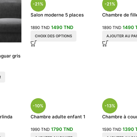
-21%
-21%
Salon moderne 5 places
Chambre de fil
blanc et rose
1490
TND
1490
1890
TND
1890
TND
CHOIX DES OPTIONS
AJOUTER AU PA
guar gris
R
-10%
-13%
rlinda
Chambre adulte enfant 1
Chambre à cou
rdy
place modèle gloss
adulte YOST
1790
TND
1390
1990
TND
1590
TND