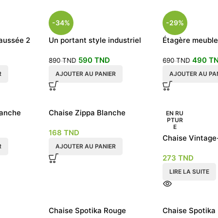
-34%
-29%
haussée 2
Un portant style industriel
Étagère meuble
meuble d’entrée penderie
porte manteau 
590
TND
490
T
métallique 80cm
industriel 60c
890
TND
690
TND
R
AJOUTER AU PANIER
AJOUTER AU PA
lanche
Chaise Zippa Blanche
EN RU
PTUR
E
168
TND
Chaise Vintage
R
AJOUTER AU PANIER
imprimé
273
TND
LIRE LA SUITE
Chaise Spotika Rouge
Chaise Spotika