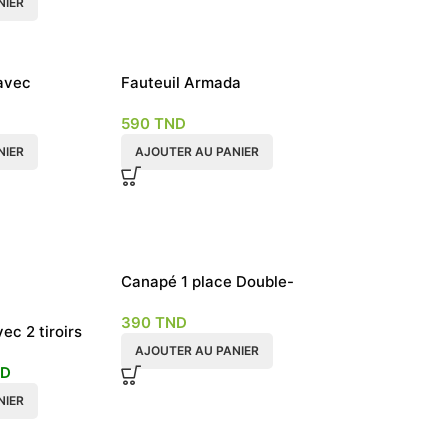
NIER
 avec
Fauteuil Armada
gements
590
TND
NIER
AJOUTER AU PANIER
Canapé 1 place Double-
fonction gris
390
TND
c 2 tiroirs
AJOUTER AU PANIER
ND
NIER