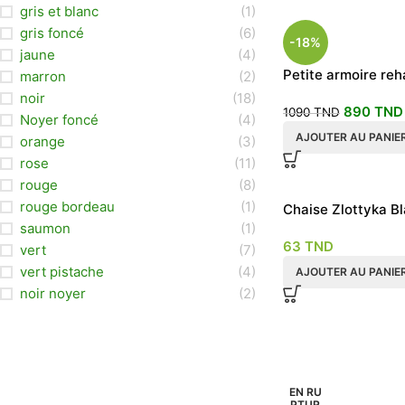
gris et blanc
(1)
gris foncé
(6)
-18%
jaune
(4)
Petite armoire re
marron
(2)
portes
noir
(18)
890
TND
1090
TND
Noyer foncé
(4)
AJOUTER AU PANIE
orange
(3)
rose
(11)
rouge
(8)
rouge bordeau
(1)
Chaise Zlottyka B
saumon
(1)
63
TND
vert
(7)
vert pistache
(4)
AJOUTER AU PANIE
noir noyer
(2)
EN RU
PTUR