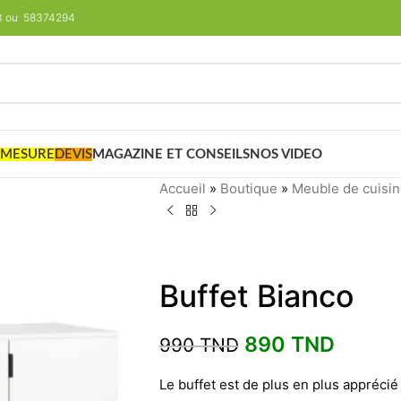
293 ou 58374294
 MESURE
DEVIS
MAGAZINE ET CONSEILS
NOS VIDEO
Accueil
»
Boutique
»
Meuble de cuisi
Buffet Bianco
890
TND
990
TND
Le buffet est de plus en plus appréc