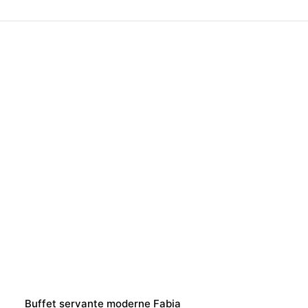
Buffet servante moderne Fabia
Servante pour