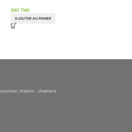
de large
590
TND
650
TND
AJOUTER AU PANIER
AJOUTER AU P
à coucher, maison , chambre