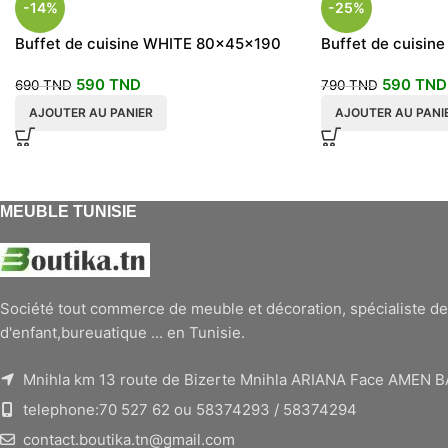
-14%
-25%
Buffet de cuisine WHITE 80x45x190
Buffet de cuisin
590
TND
590
TND
690
TND
790
TND
AJOUTER AU PANIER
AJOUTER AU PANI
MEUBLE TUNISIE
Société tout commerce de meuble et décoration, spécialiste de
d'enfant,bureuatique ... en Tunisie.
Mnihla km 13 route de Bizerte Mnihla ARIANA Face AMEN 
telephone:70 527 62 ou 58374293 / 58374294
contact.boutika.tn@gmail.com