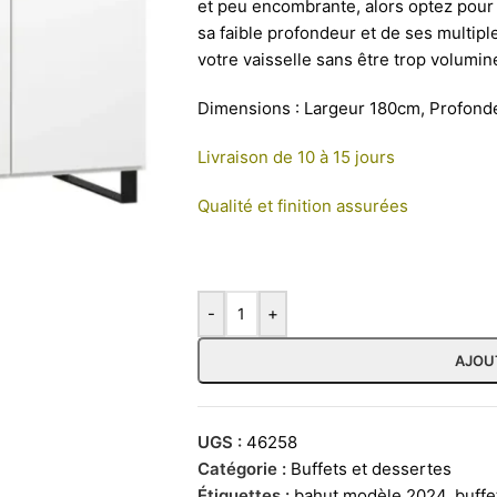
et peu encombrante, alors optez pour 
sa faible profondeur et de ses multipl
votre vaisselle sans être trop volumin
Dimensions : Largeur 180cm, Profon
Livraison de 10 à 15 jours
Qualité et finition assurées
-
+
AJOU
UGS :
46258
Catégorie :
Buffets et dessertes
Étiquettes :
bahut modèle 2024
,
buff