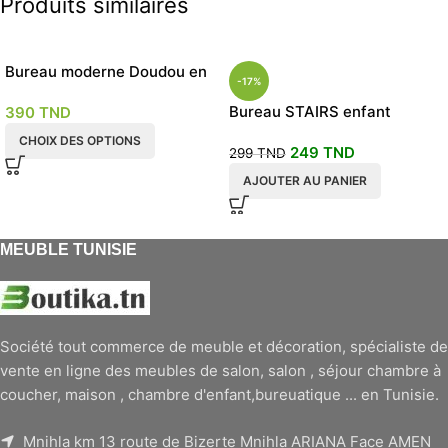
Produits similaires
Bureau moderne Doudou en
-17%
enfant et adulte
Bureau STAIRS enfant
390
TND
CHOIX DES OPTIONS
249
TND
299
TND
AJOUTER AU PANIER
MEUBLE TUNISIE
Société tout commerce de meuble et décoration, spécialiste de
vente en ligne des meubles de salon, salon , séjour chambre à
coucher, maison , chambre d'enfant,bureuatique ... en Tunisie.
Mnihla km 13 route de Bizerte Mnihla ARIANA Face AMEN