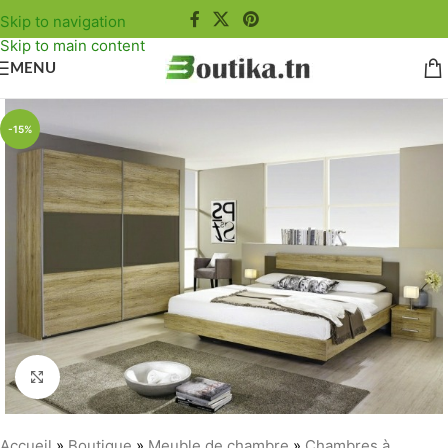
Skip to navigation
Skip to main content
MENU
-15%
Agrandir
Accueil
»
Boutique
»
Meuble de chambre
»
Chambres à