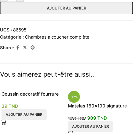
AJOUTER AU PANIER
UGS :
86695
Catégorie :
Chambres à coucher complète
Share:
Vous aimerez peut-être aussi…
Coussin décoratif fourrure
-17%
caniche blanc 40×40 cm
Matelas 160×190 signature
39
TND
جراية صحية PERMAFLEX
AJOUTER AU PANIER
909
TND
1091
TND
AJOUTER AU PANIER