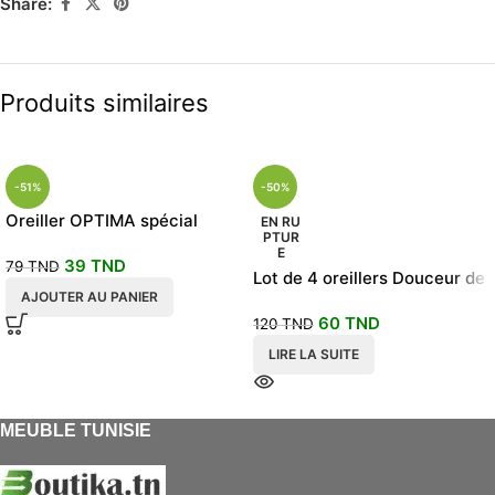
Share:
Produits similaires
-51%
-50%
Oreiller OPTIMA spécial
EN RU
PTUR
cervicales
E
39
TND
79
TND
Lot de 4 oreillers Douceur de
AJOUTER AU PANIER
vos nuits
60
TND
120
TND
LIRE LA SUITE
MEUBLE TUNISIE