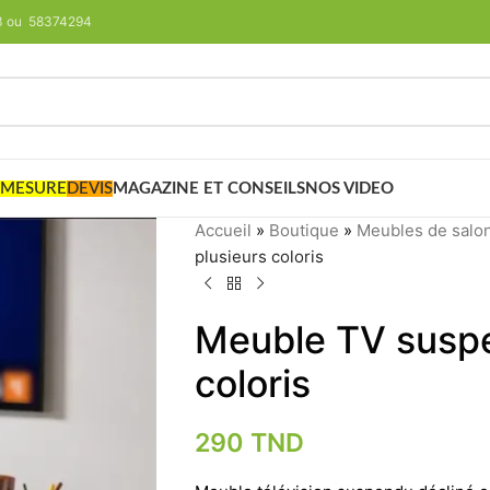
293 ou 58374294
 MESURE
DEVIS
MAGAZINE ET CONSEILS
NOS VIDEO
Accueil
»
Boutique
»
Meubles de salo
plusieurs coloris
Meuble TV suspe
coloris
290
TND