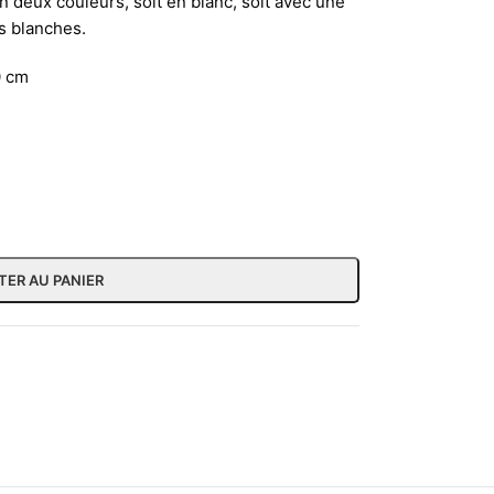
 deux couleurs, soit en blanc, soit avec une
s blanches.
0 cm
TER AU PANIER