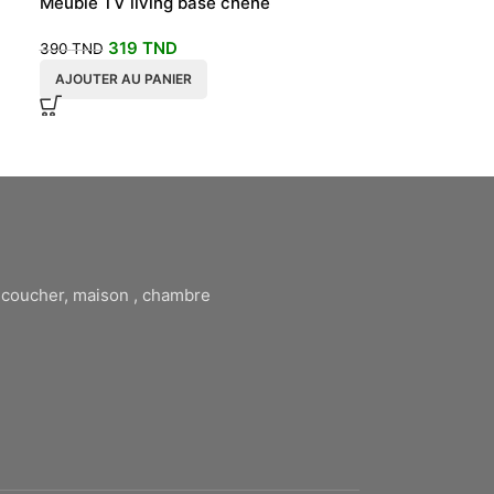
Meuble TV living base chêne
Living Table 
scandinave
319
TND
420
T
390
TND
490
TND
AJOUTER AU PANIER
AJOUTER AU P
à coucher, maison , chambre