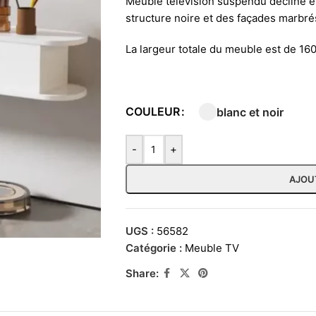
Meuble télévision suspendu décliné en
structure noire et des façades marbré
La largeur totale du meuble est de 16
COULEUR
blanc et noir
-
+
AJOU
UGS :
56582
Catégorie :
Meuble TV
Share: