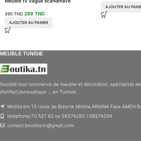
Meuble tv Vague scandinave
AJOUTER AU PANI
299
TND
390
TND
AJOUTER AU PANIER
MEUBLE TUNISIE
Société tout commerce de meuble et décoration, spécialiste de
d'enfant,bureuatique ... en Tunisie.
Mnihla km 13 route de Bizerte Mnihla ARIANA Face AMEN 
telephone:70 527 62 ou 58374293 / 58374294
contact.boutika.tn@gmail.com