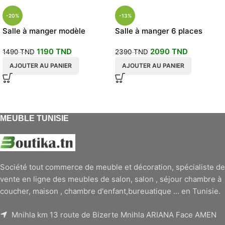
-20%
-13%
Salle à manger modèle
Salle à manger 6 places
métallica
Ellipse
1190
TND
2090
TND
1490
TND
2390
TND
AJOUTER AU PANIER
AJOUTER AU PANIER
MEUBLE TUNISIE
Société tout commerce de meuble et décoration, spécialiste de
vente en ligne des meubles de salon, salon , séjour chambre à
coucher, maison , chambre d'enfant,bureuatique ... en Tunisie.
Mnihla km 13 route de Bizerte Mnihla ARIANA Face AMEN