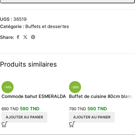
UGS :
36519
Catégorie :
Buffets et dessertes
Share:
Produits similaires
-14%
-25%
Commode bahut ESMERALDA
Buffet de cuisine 80cm blanc
scandinave 6 tiroirs
chêne
590
TND
590
TND
690
TND
790
TND
AJOUTER AU PANIER
AJOUTER AU PANIER