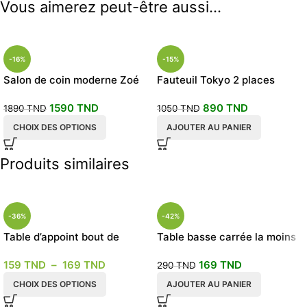
Vous aimerez peut-être aussi…
-16%
-15%
Salon de coin moderne Zoé
Fauteuil Tokyo 2 places
beige
1590
TND
890
TND
1890
TND
1050
TND
CHOIX DES OPTIONS
AJOUTER AU PANIER
Produits similaires
-36%
-42%
Table d’appoint bout de
Table basse carrée la moins
canapé
chère blanche
159
TND
–
169
TND
169
TND
290
TND
CHOIX DES OPTIONS
AJOUTER AU PANIER