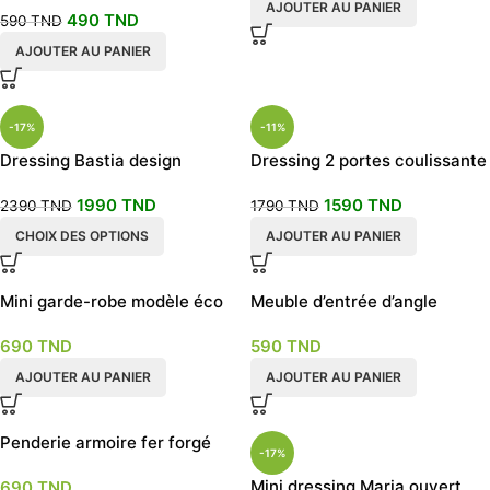
AJOUTER AU PANIER
490
TND
590
TND
AJOUTER AU PANIER
-17%
-11%
Dressing Bastia design
Dressing 2 portes coulissante
réhaussé blanc
1990
TND
1590
TND
2390
TND
1790
TND
CHOIX DES OPTIONS
AJOUTER AU PANIER
Mini garde-robe modèle éco
Meuble d’entrée d’angle
au style industriel largeur 50
690
TND
590
TND
cm
AJOUTER AU PANIER
AJOUTER AU PANIER
Penderie armoire fer forgé
-17%
meuble d’entrée
Mini dressing Maria ouvert
690
TND