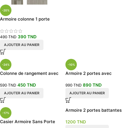
-20%
Armoire colonne 1 porte
390
TND
490
TND
AJOUTER AU PANIER
-24%
-10%
Colonne de rangement avec
Armoire 2 portes avec
niche
étagère
450
TND
890
TND
590
TND
990
TND
AJOUTER AU PANIER
AJOUTER AU PANIER
Armoire 2 portes battantes
-17%
Casier Armoire Sans Porte
1200
TND
avec Penderie