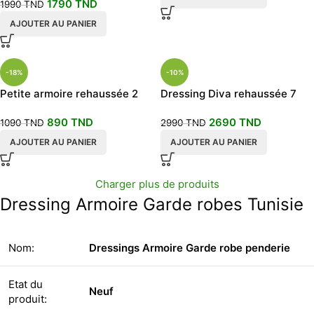
1790
TND
1990
TND
AJOUTER AU PANIER
-18%
-10%
Petite armoire rehaussée 2
Dressing Diva rehaussée 7
portes
portes Blanche
890
TND
2690
TND
1090
TND
2990
TND
AJOUTER AU PANIER
AJOUTER AU PANIER
Charger plus de produits
Dressing Armoire Garde robes Tunisie
Nom:
Dressings Armoire Garde robe penderie
Etat du
Neuf
produit: