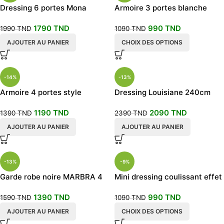
Dressing 6 portes Mona
Armoire 3 portes blanche
Safed
1790
TND
990
TND
1990
TND
1090
TND
AJOUTER AU PANIER
CHOIX DES OPTIONS
-14%
-13%
Armoire 4 portes style
Dressing Louisiane 240cm
scandinave blanc et chêne
1190
TND
2090
TND
1390
TND
2390
TND
AJOUTER AU PANIER
AJOUTER AU PANIER
-13%
-9%
Garde robe noire MARBRA 4
Mini dressing coulissant effet
portes
marbre 120 cm de large
1390
TND
990
TND
1590
TND
1090
TND
AJOUTER AU PANIER
CHOIX DES OPTIONS