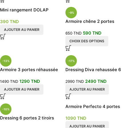
Mini rangement DOLAP
-9%
cuisine ou salon DOLAP
Armoire chêne 2 portes
390
TND
battantes avec étagères
AJOUTER AU PANIER
590
TND
650
TND
CHOIX DES OPTIONS
-13%
-17%
Armoire 3 portes réhaussée
Dressing Diva rehaussée 6
en blanc
portes
1290
TND
2490
TND
1490
TND
2990
TND
AJOUTER AU PANIER
AJOUTER AU PANIER
Armoire Perfecto 4 portes
-10%
Dressing 6 portes 2 tiroirs
1090
TND
blanche
AJOUTER AU PANIER