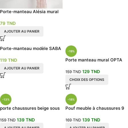
Porte-manteau Alésia mural
79
TND
AJOUTER AU PANIER
Porte-manteau modèle SABA
-19%
Porte manteau mural OPTA
119
TND
tunisie
AJOUTER AU PANIER
129
TND
159
TND
CHOIX DES OPTIONS
-13%
-18%
porte chaussures beige sous
Pouf meuble à chaussures 9
forme de Pouf banc
paires
139
TND
139
TND
159
TND
169
TND
AJOUTER AU PANIER
AJOUTER AU PANIER