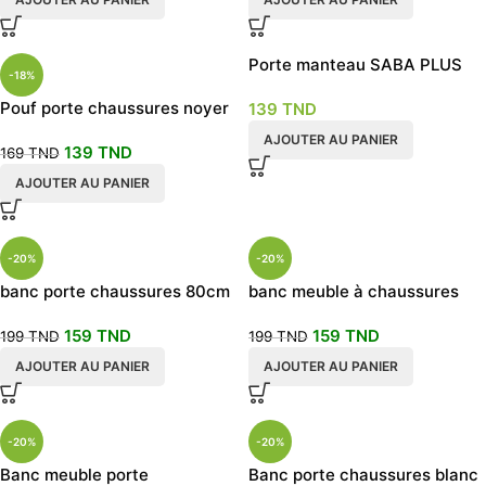
Porte manteau SABA PLUS
-18%
Pouf porte chaussures noyer
139
TND
clair
AJOUTER AU PANIER
139
TND
169
TND
AJOUTER AU PANIER
-20%
-20%
banc porte chaussures 80cm
banc meuble à chaussures
chêne
80cm blanc
159
TND
159
TND
199
TND
199
TND
AJOUTER AU PANIER
AJOUTER AU PANIER
-20%
-20%
Banc meuble porte
Banc porte chaussures blanc