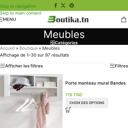
Skip to navigation
Skip to main content
MENU
Meubles
Catégories
Accueil
»
Boutique
»
Meubles
Affichage de 1–30 sur 97 résultats
Afficher les filtres
Filtres
Porte manteau mural Bandes
119
TND
CHOIX DES OPTIONS