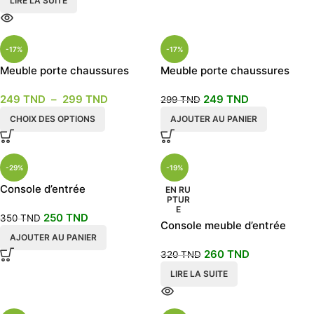
LIRE LA SUITE
-17%
-17%
Meuble porte chaussures
Meuble porte chaussures
blanc 60 ou 80cm + tiroir
PM2
249
TND
–
299
TND
249
TND
299
TND
CHOIX DES OPTIONS
AJOUTER AU PANIER
-29%
-19%
Console d’entrée
EN RU
PTUR
E
250
TND
350
TND
Console meuble d’entrée
AJOUTER AU PANIER
260
TND
320
TND
LIRE LA SUITE