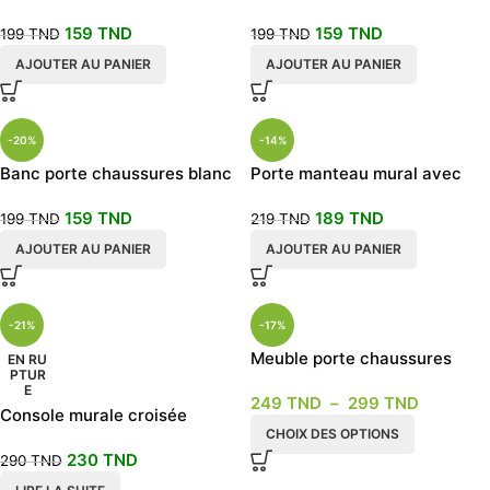
chaussures chêne blanchi
beige
159
TND
159
TND
grège
199
TND
199
TND
AJOUTER AU PANIER
AJOUTER AU PANIER
-20%
-14%
Banc porte chaussures blanc
Porte manteau mural avec
et gris
MIROIR en blanc
159
TND
189
TND
199
TND
219
TND
AJOUTER AU PANIER
AJOUTER AU PANIER
-21%
-17%
Meuble porte chaussures
EN RU
PTUR
chêne blanc 27 paires
E
249
TND
–
299
TND
Console murale croisée
CHOIX DES OPTIONS
meuble en promotion
230
TND
290
TND