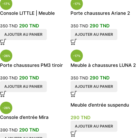
-17%
-17%
Console LITTLE | Meuble
Porte chaussures Ariane 2
d’entrée ou commode
portes+ étagère
290
TND
290
TND
350
TND
350
TND
AJOUTER AU PANIER
AJOUTER AU PANIER
-26%
-17%
Porte chaussures PM3 tiroir
Meuble à chaussures LUNA 2
avec étagères
290
TND
290
TND
390
TND
350
TND
AJOUTER AU PANIER
AJOUTER AU PANIER
Meuble d’entrée suspendu
-26%
sonoma
Console d’entrée Mira
290
TND
AJOUTER AU PANIER
290
TND
390
TND