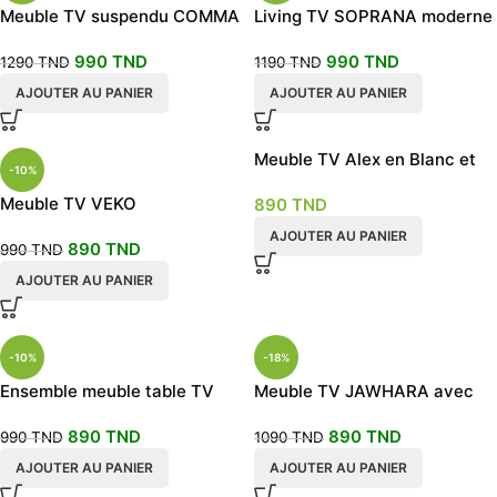
Meuble TV suspendu COMMA
Living TV SOPRANA moderne
240cm
et design
990
TND
990
TND
1290
TND
1190
TND
AJOUTER AU PANIER
AJOUTER AU PANIER
Meuble TV Alex en Blanc et
-10%
en verre
Meuble TV VEKO
890
TND
AJOUTER AU PANIER
890
TND
990
TND
AJOUTER AU PANIER
-10%
-18%
Ensemble meuble table TV
Meuble TV JAWHARA avec
Boost avec étagères
rangement
890
TND
890
TND
990
TND
1090
TND
AJOUTER AU PANIER
AJOUTER AU PANIER