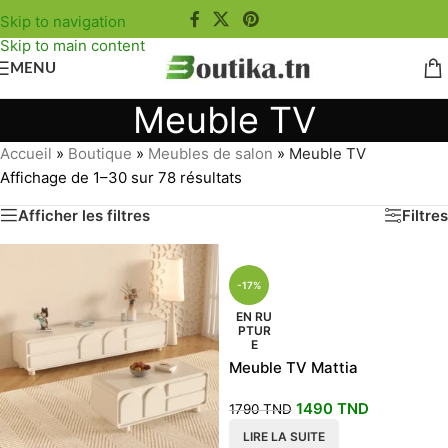
Skip to navigation
Skip to main content
MENU
Meuble TV
Accueil
»
Boutique
»
Meubles de salon
»
Meuble TV
Affichage de 1–30 sur 78 résultats
Afficher les filtres
Filtres
-17%
EN RU
PTUR
E
Meuble TV Mattia
1490
TND
1790
TND
LIRE LA SUITE