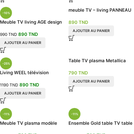
meuble TV – living PANNEAU
-10%
Meuble TV living AGE design
890
TND
AJOUTER AU PANIER
890
TND
990
TND
AJOUTER AU PANIER
Table TV plasma Metallica
-25%
Living WEEL télévision
790
TND
moderne scandinave
AJOUTER AU PANIER
890
TND
1190
TND
AJOUTER AU PANIER
-11%
-11%
Meuble TV plasma modèle
Ensemble Gold table TV table
Saturne
basse pour salon design