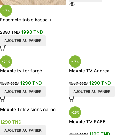
-17%
Ensemble table basse +
meuble TV modèle Francesco
1990
TND
2390
TND
AJOUTER AU PANIER
-24%
-17%
Meuble tv fer forgé
Meuble TV Andrea
1290
TND
1290
TND
1690
TND
1550
TND
AJOUTER AU PANIER
AJOUTER AU PANIER
Meuble Télévisions caroo
-25%
Meuble TV RAFF
1290
TND
AJOUTER AU PANIER
1190
TND
1590
TND