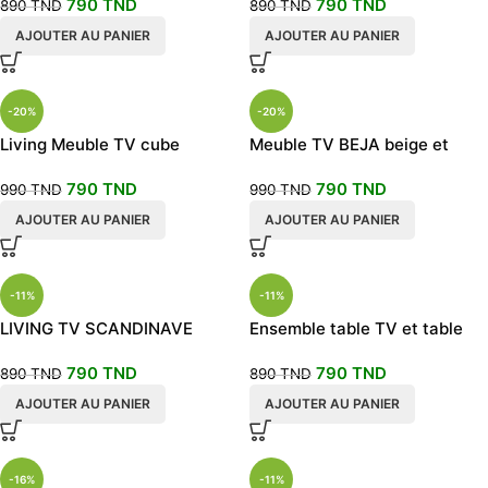
790
TND
790
TND
890
TND
890
TND
AJOUTER AU PANIER
AJOUTER AU PANIER
-20%
-20%
Living Meuble TV cube
Meuble TV BEJA beige et
blanc
790
TND
790
TND
990
TND
990
TND
AJOUTER AU PANIER
AJOUTER AU PANIER
-11%
-11%
LIVING TV SCANDINAVE
Ensemble table TV et table
BUILT
BASSE scandinave
790
TND
790
TND
890
TND
890
TND
AJOUTER AU PANIER
AJOUTER AU PANIER
-16%
-11%