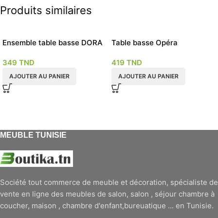
Produits similaires
Ensemble table basse DORA
Table basse Opéra
BERYL
349
TND
419
TND
AJOUTER AU PANIER
AJOUTER AU PANIER
MEUBLE TUNISIE
Société tout commerce de meuble et décoration, spécialiste de
vente en ligne des meubles de salon, salon , séjour chambre à
coucher, maison , chambre d'enfant,bureuatique ... en Tunisie.