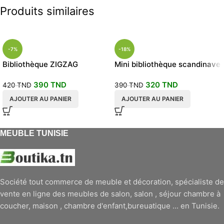
Produits similaires
-7%
-18%
Bibliothèque ZIGZAG
Mini bibliothèque scandinave
scandinave large
de rangement et décoration
390
TND
320
TND
420
TND
390
TND
AJOUTER AU PANIER
AJOUTER AU PANIER
MEUBLE TUNISIE
Société tout commerce de meuble et décoration, spécialiste de
vente en ligne des meubles de salon, salon , séjour chambre à
coucher, maison , chambre d'enfant,bureuatique ... en Tunisie.