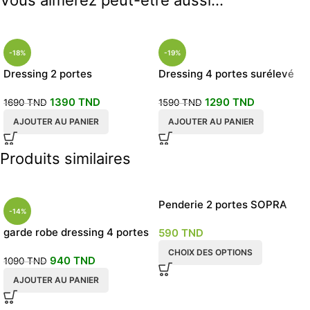
Vous aimerez peut-être aussi…
-18%
-19%
Dressing 2 portes
Dressing 4 portes surélevé
coulissantes chêne garde
230cm
1390
TND
1290
TND
robe
1690
TND
1590
TND
AJOUTER AU PANIER
AJOUTER AU PANIER
Produits similaires
Penderie 2 portes SOPRA
-14%
garde robe dressing 4 portes
590
TND
blanc
CHOIX DES OPTIONS
940
TND
1090
TND
AJOUTER AU PANIER