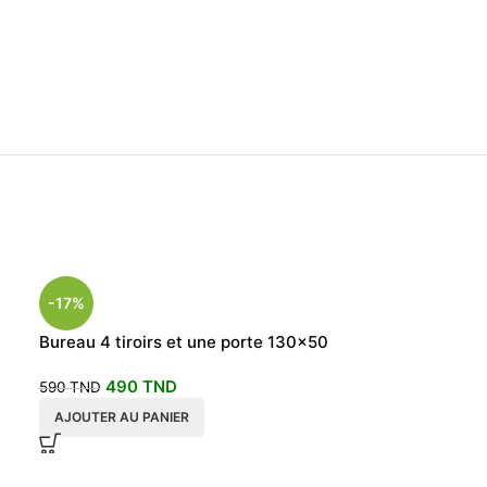
-17%
-43%
Bureau 4 tiroirs et une porte 130×50
Bureau biblio 
490
TND
390
T
590
TND
690
TND
AJOUTER AU PANIER
AJOUTER AU P