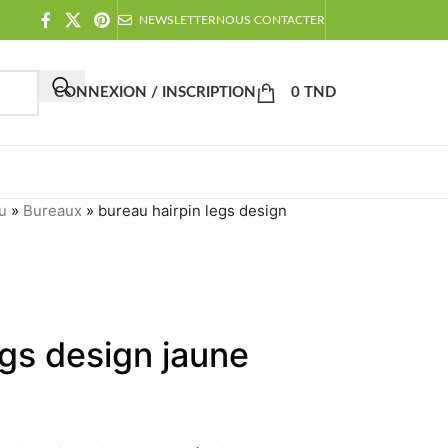
NEWSLETTER
NOUS CONTACTER
CONNEXION / INSCRIPTION
0
TND
u
»
Bureaux
»
bureau hairpin legs design
egs design jaune