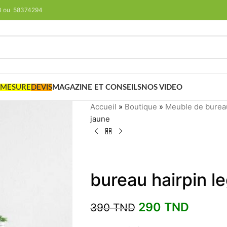
293 ou 58374294
 MESURE
DEVIS
MAGAZINE ET CONSEILS
NOS VIDEO
Accueil
»
Boutique
»
Meuble de burea
jaune
bureau hairpin l
290
TND
390
TND