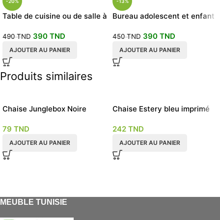
-20%
-13%
Table de cuisine ou de salle à
Bureau adolescent et enfant
manger ou bureau
110x50cm
390
TND
390
TND
490
TND
450
TND
AJOUTER AU PANIER
AJOUTER AU PANIER
Produits similaires
Chaise Junglebox Noire
Chaise Estery bleu imprimé
79
TND
242
TND
AJOUTER AU PANIER
AJOUTER AU PANIER
MEUBLE TUNISIE