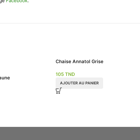
age
Facebook
.
Chaise Annatol Grise
105
TND
aune
AJOUTER AU PANIER