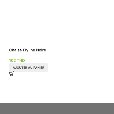
Chaise Flyline Noire
EN RU
PTUR
E
102
TND
Chaise Divano
AJOUTER AU PANIER
210
TND
LIRE LA SUITE