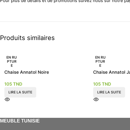
Pour plus de détails et de promotions suivez nous sur notre p
Produits similaires
EN RU
EN RU
PTUR
PTUR
E
E
Chaise Annatol Noire
Chaise Annatol J
105
TND
105
TND
LIRE LA SUITE
LIRE LA SUITE
MEUBLE TUNISIE