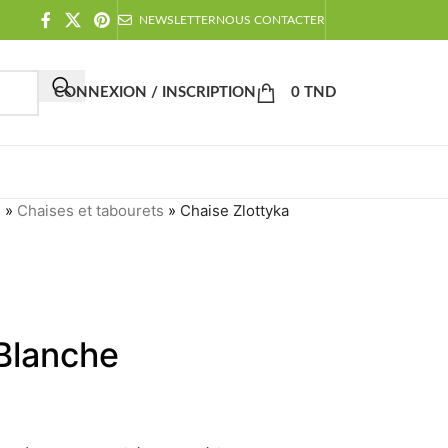
NEWSLETTER
NOUS CONTACTER
CONNEXION / INSCRIPTION
0
TND
s
»
Chaises et tabourets
»
Chaise Zlottyka
 Blanche