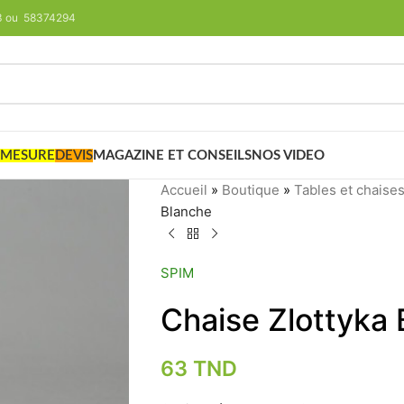
293 ou 58374294
 MESURE
DEVIS
MAGAZINE ET CONSEILS
NOS VIDEO
Accueil
»
Boutique
»
Tables et chaise
Blanche
SPIM
Chaise Zlottyka
63
TND