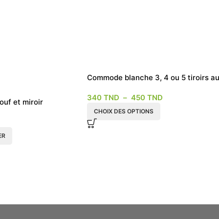
Commode blanche 3, 4 ou 5 tiroirs a
choix
340
TND
–
450
TND
f et miroir
CHOIX DES OPTIONS
ER