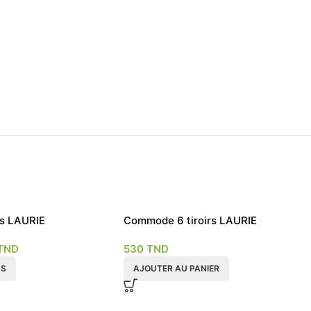
rs LAURIE
Commode 6 tiroirs LAURIE
gement Tunisie
chiffonnière rangement Tunisie –
TND
530
TND
avec miroir
NS
AJOUTER AU PANIER