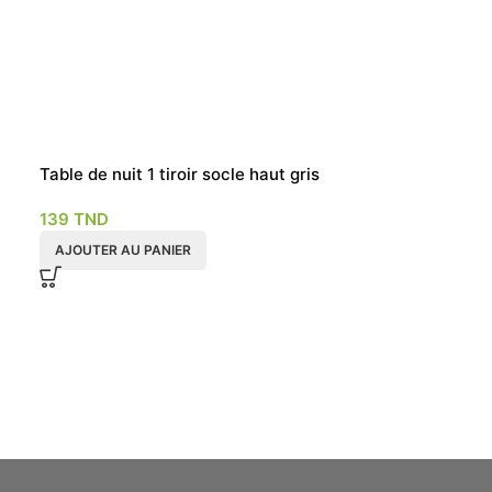
u
Table de nuit 1 tiroir socle haut gris
Commode 3 tir
139
TND
340
TND
AJOUTER AU PANIER
AJOUTER AU P