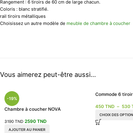
Rangement : 6 tiroirs de 60 cm de large chacun.
Coloris : blanc stratifié.
rail tiroirs métalliques
Choisissez un autre modèle de
meuble de chambre à coucher
Vous aimerez peut-être aussi…
Commode 6 tiroi
-19%
chiffonnière ran
450
TND
–
530
Chambre à coucher NOVA
CHOIX DES OPTIO
2590
TND
3190
TND
AJOUTER AU PANIER