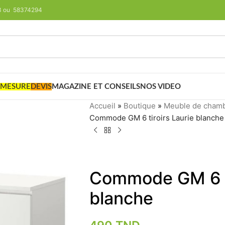
293 ou 58374294
 MESURE
DEVIS
MAGAZINE ET CONSEILS
NOS VIDEO
Accueil
»
Boutique
»
Meuble de cham
Commode GM 6 tiroirs Laurie blanche
Commode GM 6 ti
blanche