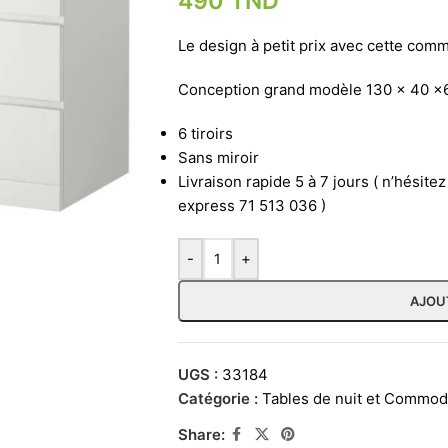
490
TND
Le design à petit prix avec cette comm
Conception grand modèle 130 x 40 x
6 tiroirs
Sans miroir
Livraison rapide 5 à 7 jours ( n’hésite
express 71 513 036 )
-
+
AJOU
UGS :
33184
Catégorie :
Tables de nuit et Commo
Share: