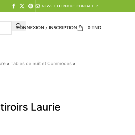
NEWSLETTER
NOUS CONTACTER
CONNEXION / INSCRIPTION
0
TND
bre
»
Tables de nuit et Commodes
»
roirs Laurie