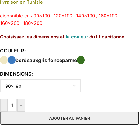
livraison en Tunisie
disponible en : 90×190 , 120×190 , 140×190 , 160×190 ,
160×200 , 180×200
Choisissez les dimensions et
la couleur
du lit capitonné
COULEUR
bordeaux
gris foncé
parme
DIMENSIONS
-
+
AJOUTER AU PANIER