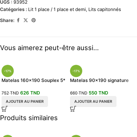
UGS :
93952
Catégories :
Lit 1 place / 1 place et demi
,
Lits capitonnés
Share:
Vous aimerez peut-être aussi…
-17%
-17%
Matelas 160×190 Souplex 5*
Matelas 90×190 signature
جراية صحية PERMAFLEX
جراية صحية premier prix
626
TND
550
TND
752
TND
660
TND
AJOUTER AU PANIER
AJOUTER AU PANIER
Produits similaires