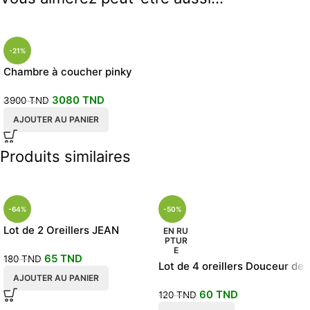
-21%
Chambre à coucher pinky
3080
TND
3900
TND
AJOUTER AU PANIER
Produits similaires
-64%
-50%
Lot de 2 Oreillers JEAN
EN RU
PTUR
LOUIS SCHERRER 50×70
E
65
TND
180
TND
Lot de 4 oreillers Douceur de
AJOUTER AU PANIER
vos nuits
60
TND
120
TND