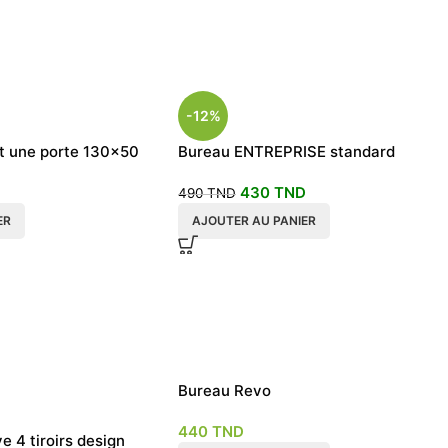
-12%
et une porte 130×50
Bureau ENTREPRISE standard
430
TND
490
TND
ER
AJOUTER AU PANIER
Bureau Revo
440
TND
 4 tiroirs design