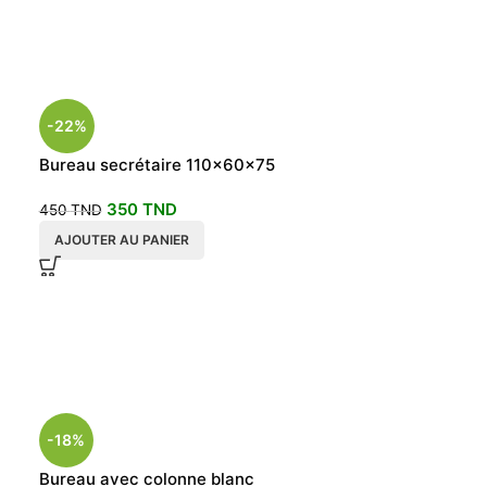
-22%
Bureau secrétaire 110x60x75
350
TND
450
TND
AJOUTER AU PANIER
Bureau d’angle
-18%
590
TND
Bureau avec colonne blanc