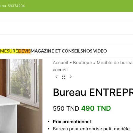
293 ou 58374294
 MESURE
DEVIS
MAGAZINE ET CONSEILS
NOS VIDEO
Accueil
»
Boutique
»
Meuble de burea
accueil
Bureau ENTREPRI
490
TND
550
TND
Prix promotionnel
Bureau pour entreprise petit modèle.