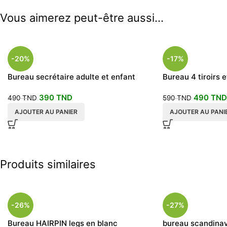
Vous aimerez peut-être aussi…
-20%
-17%
Bureau secrétaire adulte et enfant
Bureau 4 tiroirs 
120x70x75
390
TND
490
TND
490
TND
590
TND
AJOUTER AU PANIER
AJOUTER AU PANI
Produits similaires
-26%
-27%
Bureau HAIRPIN legs en blanc
bureau scandinave