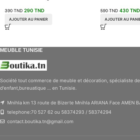
moderne
290
TND
430
TND
390
TND
590
TND
AJOUTER AU PANIER
AJOUTER AU PANI
MEUBLE TUNISIE
Société tout commerce de meuble et décoration, spécialiste de
d'enfant,bureuatique ... en Tunisie.
Mnihla km 13 route de Bizerte Mnihla ARIANA Face AMEN 
telephone:70 527 62 ou 58374293 / 58374294
contact.boutika.tn@gmail.com