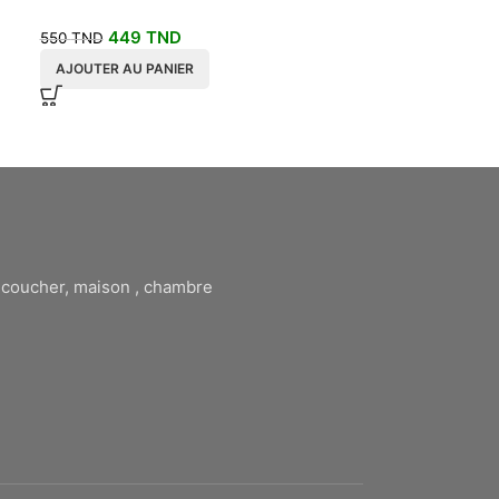
AJOUTER AU P
449
TND
550
TND
AJOUTER AU PANIER
à coucher, maison , chambre