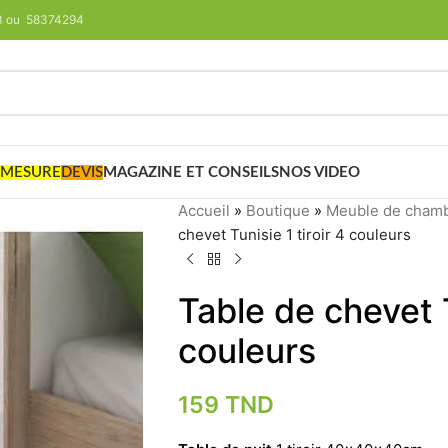
293 ou 58374294
 MESURE
DEVIS
MAGAZINE ET CONSEILS
NOS VIDEO
Accueil
»
Boutique
»
Meuble de cham
chevet Tunisie 1 tiroir 4 couleurs
Table de chevet T
couleurs
159
TND