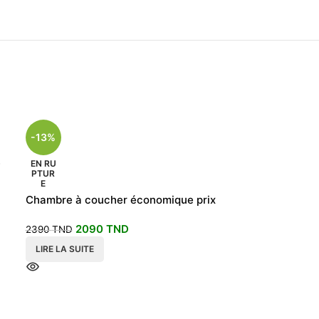
-13%
e
EN RU
PTUR
E
Chambre à coucher économique prix
choc
2090
TND
2390
TND
LIRE LA SUITE