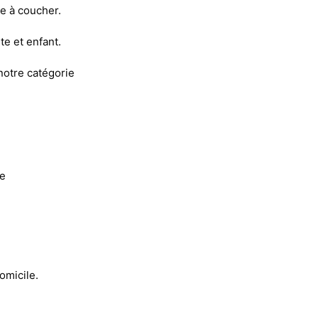
e à coucher.
e et enfant.
otre catégorie
le
omicile.