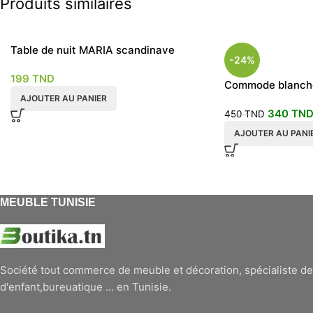
Produits similaires
Table de nuit MARIA scandinave
-24%
199
TND
Commode blanche 
AJOUTER AU PANIER
340
TN
450
TND
AJOUTER AU PANI
MEUBLE TUNISIE
Société tout commerce de meuble et décoration, spécialiste de
d'enfant,bureuatique ... en Tunisie.