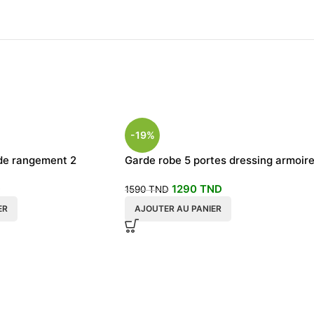
-19%
de rangement 2
Garde robe 5 portes dressing armoir
D
1290
TND
1590
TND
ER
AJOUTER AU PANIER