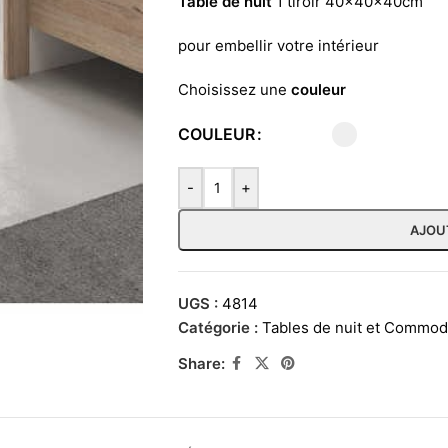
Table de nuit
1 tiroir 40x40x40cm
pour embellir votre intérieur
Choisissez une
couleur
COULEUR
-
+
AJOU
UGS :
4814
Catégorie :
Tables de nuit et Commo
Share: