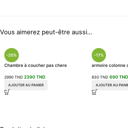
Vous aimerez peut-être aussi…
-20%
-17%
Chambre à coucher pas chere
armoire colonne 
portes chêne
2390
TND
690
TN
2990
TND
830
TND
AJOUTER AU PANIER
AJOUTER AU PANI