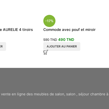
-17%
AURELIE 4 tiroirs
Commode avec pouf et miroir
coulissant
D
490
TND
590
TND
ER
AJOUTER AU PANIER
 vente en ligne des meubles de salon, salon , séjour chambre 