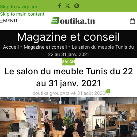
Skip to navigation
Skip to main content
MENU
Magazine et conseil
Accueil
»
Magazine et conseil
»
Le salon du meuble Tunis du
22 au 31 janv. 2021
SALON
Le salon du meuble Tunis du 22
au 31 janv. 2021
0
boutika group
Activé 31 août 2020