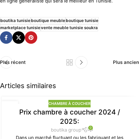
en ligne généraliste qui sera le meilleur en Tunisie.
boutika tunisie
boutique meuble
boutique tunisie
marketplace tunisie
vente meuble tunisie soukra
Plus récent
Plus ancien
Articles similaires
CHAMBRE À COUCHER
07
Prix chambre à coucher 2024 /
AOÛT
2025:
0
boutika group
Dans un marché fluctuant ou les fabriquant et les