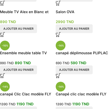
Meuble TV Alex en Blanc et
Salon OVA
en verre
890
TND
2990
TND
AJOUTER AU PANIER
AJOUTER AU PANIER
-10%
-14%
Ensemble meuble table TV
canapé déplimousse PLIPLAC
Boost avec étagères
rouge bordeaux
890
TND
590
TND
990
TND
690
TND
AJOUTER AU PANIER
AJOUTER AU PANIER
-14%
-14%
canapé Clic Clac modèle FLY
Canapé clic clac modèle FLY
bleu roi
vert
1190
TND
1190
TND
1390
TND
1390
TND