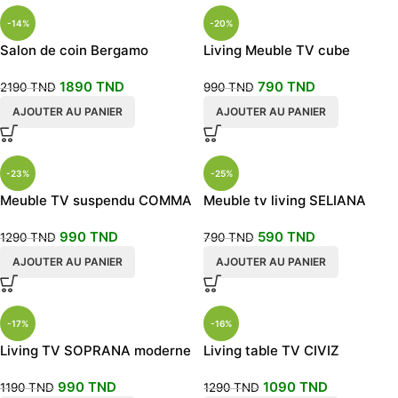
-14%
-20%
Salon de coin Bergamo
Living Meuble TV cube
1890
TND
790
TND
2190
TND
990
TND
AJOUTER AU PANIER
AJOUTER AU PANIER
-23%
-25%
Meuble TV suspendu COMMA
Meuble tv living SELIANA
240cm
990
TND
590
TND
1290
TND
790
TND
AJOUTER AU PANIER
AJOUTER AU PANIER
-17%
-16%
Living TV SOPRANA moderne
Living table TV CIVIZ
et design
990
TND
1090
TND
1190
TND
1290
TND