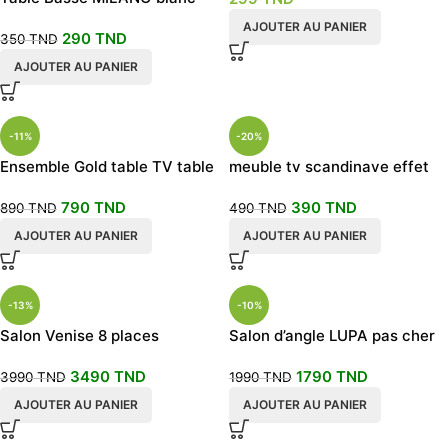
argent
AJOUTER AU PANIER
290
TND
350
TND
AJOUTER AU PANIER
-11%
-20%
Ensemble Gold table TV table
meuble tv scandinave effet
basse pour salon design
marbre noir
790
TND
390
TND
890
TND
490
TND
AJOUTER AU PANIER
AJOUTER AU PANIER
-13%
-10%
Salon Venise 8 places
Salon d’angle LUPA pas cher
3490
TND
1790
TND
3990
TND
1990
TND
AJOUTER AU PANIER
AJOUTER AU PANIER