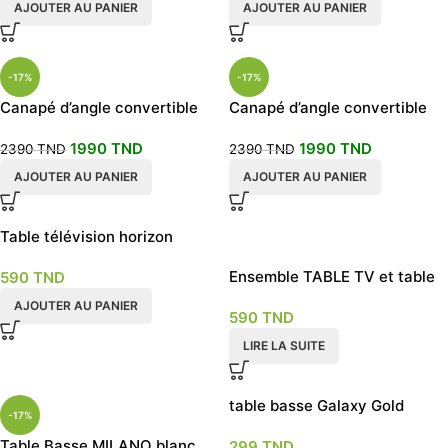
AJOUTER AU PANIER
AJOUTER AU PANIER
-17%
-17%
Canapé d’angle convertible
Canapé d’angle convertible
avec coffre modèle Vanilla
avec coffre Vanilla bleu foncé
1990
TND
1990
TND
gris
2390
TND
2390
TND
AJOUTER AU PANIER
AJOUTER AU PANIER
Table télévision horizon
EN RUPTURE
blanche et dorée
Ensemble TABLE TV et table
590
TND
basse grey Marble
AJOUTER AU PANIER
590
TND
LIRE LA SUITE
table basse Galaxy Gold
-17%
Table Basse MILANO blanc
299
TND