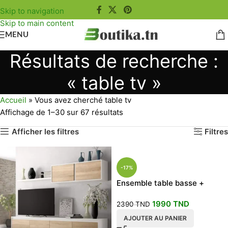
Skip to navigation
Skip to main content
MENU
Résultats de recherche :
« table tv »
Accueil
»
Vous avez cherché table tv
Affichage de 1–30 sur 67 résultats
Afficher les filtres
Filtres
-17%
Ensemble table basse +
meuble TV modèle Francesco
1990
TND
2390
TND
AJOUTER AU PANIER