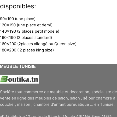
disponibles:
90×190 (une place)
120×190 (une place et demi)
140×190 (2 places petit modèle)
160×190 (2 places standard)
160×200 (2places allongé ou Queen size)
180×200 ( 2 places king size)
MEUBLE TUNISIE
Société tout commerce de meuble et décoration, spécialiste de
vente en ligne des meubles de salon, salon , séjour chambre à
coucher, maison , chambre d'enfant,bureuatique ... en Tunisie.
Mnihla km 13 route de Bizerte Mnihla ARIANA Face AMEN