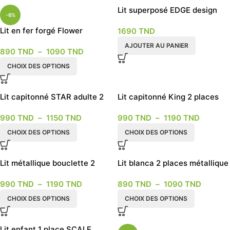
Lit superposé EDGE design
-6%
Lit en fer forgé Flower
1690
TND
AJOUTER AU PANIER
890
TND
–
1090
TND
CHOIX DES OPTIONS
Lit capitonné STAR adulte 2
Lit capitonné King 2 places
places
990
TND
–
1150
TND
990
TND
–
1190
TND
CHOIX DES OPTIONS
CHOIX DES OPTIONS
Lit métallique bouclette 2
Lit blanca 2 places métallique
places
couleur blanche
990
TND
–
1190
TND
890
TND
–
1090
TND
CHOIX DES OPTIONS
CHOIX DES OPTIONS
Lit enfant 1 place SCALE