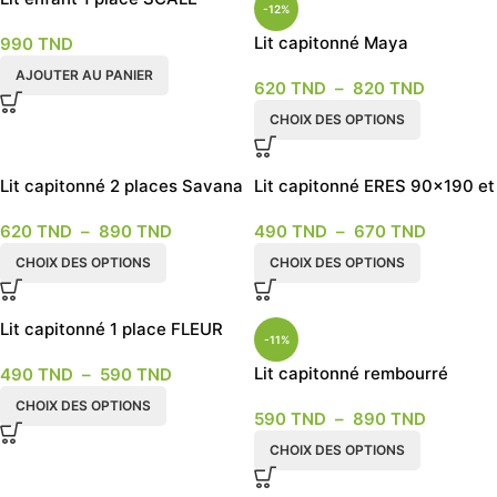
-12%
90×190
Lit capitonné Maya
990
TND
AJOUTER AU PANIER
620
TND
–
820
TND
CHOIX DES OPTIONS
Lit capitonné 2 places Savana
Lit capitonné ERES 90×190 et
120×190
620
TND
–
890
TND
490
TND
–
670
TND
CHOIX DES OPTIONS
CHOIX DES OPTIONS
Lit capitonné 1 place FLEUR
-11%
Lit capitonné rembourré
490
TND
–
590
TND
couple 2 places 2023 – 2024
CHOIX DES OPTIONS
590
TND
–
890
TND
CHOIX DES OPTIONS