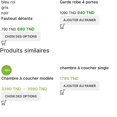
bleu roi
Garde robe 4 portes
gris
battantes grège 180x50x190
940
TND
noir
1090
TND
Fauteuil détente
AJOUTER AU PANIER
690
TND
790
TND
CHOIX DES OPTIONS
Produits similaires
chambre à coucher single
-18%
WOODEN
Chambre à coucher modèle
1790
TND
ASMA
AJOUTER AU PANIER
3390
TND
–
3590
TND
CHOIX DES OPTIONS