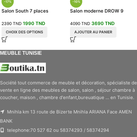
-17%
-10%
Salon South 7 places
Salon moderne DROW 9
places
1990
TND
3690
TND
2390
TND
4090
TND
CHOIX DES OPTIONS
AJOUTER AU PANIER
MEUBLE TUNISIE
Société tout commerce de meuble et décoration, spécialiste de
vente en ligne des meubles de salon, salon , séjour chambre à
coucher, maison , chambre d'enfant,bureuatique ... en Tunisie.
Mnihla km 13 route de Bizerte Mnihla ARIANA Face AMEN
BANK
telephone:70 527 62 ou 58374293 / 58374294