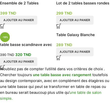
Ensemble de 2 Tables
Lot de 2 tables basses rondes
TRIBECA
gigogne empilables plateau
399
TND
299
TND
MDF beige et pieds en métal
noir
AJOUTER AU PANIER
AJOUTER AU PANIER
Table Galaxy Blanche
-18%
table basse scandinave avec
289
TND
tiroir
AJOUTER AU PANIER
320
TND
390
TND
AJOUTER AU PANIER
N’oubliez pas de compter l’utilité dans vos critères de choix .
Chercher toujours
une table basse avec rangement
toutefois
au design contemporain, avec en complément des étagères ou
une table basse qui peut se transformer en table de repas ou
en bureau serait beaucoup plus utile qu’
une table de salon
simple.