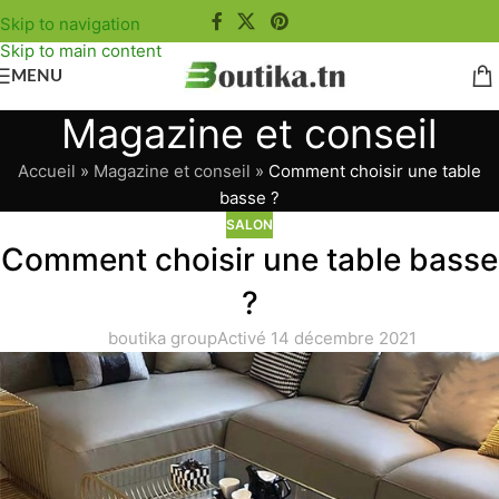
Skip to navigation
Skip to main content
MENU
Magazine et conseil
Accueil
»
Magazine et conseil
»
Comment choisir une table
basse ?
SALON
Comment choisir une table basse
?
boutika group
Activé 14 décembre 2021