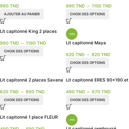
grège
places
990
TND
990
TND
–
1150
TND
AJOUTER AU PANIER
CHOIX DES OPTIONS
Lit capitonné King 2 places
-12%
Lit capitonné Maya
990
TND
–
1190
TND
CHOIX DES OPTIONS
620
TND
–
820
TND
CHOIX DES OPTIONS
Lit capitonné 2 places Savana
Lit capitonné ERES 90×190 et
120×190
620
TND
–
890
TND
490
TND
–
670
TND
CHOIX DES OPTIONS
CHOIX DES OPTIONS
Lit capitonné 1 place FLEUR
-11%
Lit capitonné rembourré
490
TND
–
590
TND