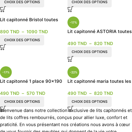
CHOIX DES OPTIONS
CHOIX DES OPTIONS
Lit capitonné Bristol toutes
-17%
dimensions
Lit capitonné ASTORIA toutes
890
TND
–
1090
TND
les dimensions
CHOIX DES OPTIONS
490
TND
–
820
TND
CHOIX DES OPTIONS
-17%
-22%
Lit capitonné 1 place 90×190
Lit capitonné maria toutes les
et 120×190 4 couleurs
dimensions
490
TND
–
570
TND
490
TND
–
820
TND
modèle Ambiance
CHOIX DES OPTIONS
CHOIX DES OPTIONS
Bienvenue dans notre collection exclusive de lits capitonnés et
de lits coffres rembourrés, conçus pour allier luxe, confort et
praticité. En vous présentant nos créations nous avons à cœur
de vous fournir des meubles qui donnent de la vie votre