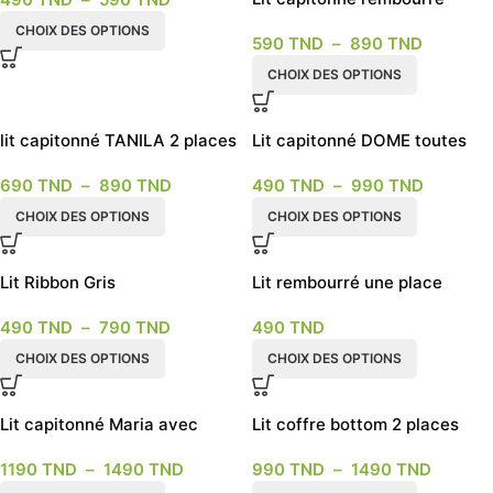
couple 2 places 2023 – 2024
CHOIX DES OPTIONS
590
TND
–
890
TND
CHOIX DES OPTIONS
lit capitonné TANILA 2 places
Lit capitonné DOME toutes
les dimensions
690
TND
–
890
TND
490
TND
–
990
TND
CHOIX DES OPTIONS
CHOIX DES OPTIONS
Lit Ribbon Gris
Lit rembourré une place
singolo 90 x 190
490
TND
–
790
TND
490
TND
CHOIX DES OPTIONS
CHOIX DES OPTIONS
Lit capitonné Maria avec
Lit coffre bottom 2 places
coffre 2 places
toute dimensions
1190
TND
–
1490
TND
990
TND
–
1490
TND