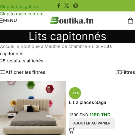
Skip to navigation
Skip to main content
MENU
Lits capitonnés
Accueil
»
Boutique
»
Meuble de chambre
»
Lits
»
Lits
capitonnés
28 résultats affichés
Afficher les filtres
Filtres
-14%
Lit 2 places Saga
1190
TND
1390
TND
AJOUTER AU PANIER