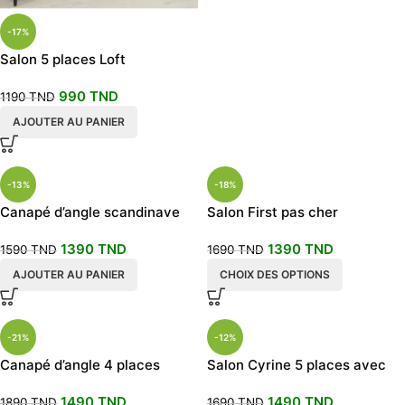
-17%
Salon 5 places Loft
990
TND
1190
TND
AJOUTER AU PANIER
-13%
-18%
Canapé d’angle scandinave
Salon First pas cher
1390
TND
1390
TND
1590
TND
1690
TND
AJOUTER AU PANIER
CHOIX DES OPTIONS
-21%
-12%
Canapé d’angle 4 places
Salon Cyrine 5 places avec
pouf
1490
TND
1490
TND
1890
TND
1690
TND