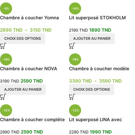
-6%
-14%
Chambre à coucher Yomna
Lit superposé STOKHOLM
2890
TND
–
3150
TND
1890
TND
2190
TND
CHOIX DES OPTIONS
AJOUTER AU PANIER
-19%
-18%
Chambre à coucher NOVA
Chambre à coucher modèle
ASMA
2590
TND
3390
TND
–
3590
TND
3190
TND
AJOUTER AU PANIER
CHOIX DES OPTIONS
-13%
-13%
Chambre à coucher complète
Lit superposé LINA avec
PATI
armoire et étagère de
2590
TND
1990
TND
rangement
2990
TND
2290
TND