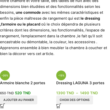
votre chambre et votre taille, des tables de nuit avec des
dimensions bien étudiées et des fonctionnalités selon les
besoins,
une commode
avec les mêmes caractéristiques et
enfin la pièce maîtresse de rangement qui est
le dressing
,l’armoire ou le placard
oû le choix dépendra de plusieurs
critères dont les dimensions, les fonctionnalités, l’espace de
rangement, l’emplacement dans la chambre ,le fait qu’il soit
encastrable ou démontable, la couleur, les accessoires .
Apprenons ensemble à bien meubler la chambre à coucher et
bien la décorer vers cet article.
-20%
-13%
Armoire blanche 2 portes
Dressing LAGUNA 3 portes
battantes 90x50x190
coulissantes
520
TND
1390
TND
–
1490
TND
650
TND
AJOUTER AU PANIER
CHOIX DES OPTIONS