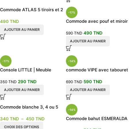
Commode ATLAS 5 tiroirs et 2
-17%
portes
Commode avec pouf et miroir
490
TND
coulissant
AJOUTER AU PANIER
490
TND
590
TND
AJOUTER AU PANIER
-17%
-14%
Console LITTLE | Meuble
commode VIPE avec tabouret
d’entrée ou commode
290
TND
590
TND
350
TND
690
TND
AJOUTER AU PANIER
AJOUTER AU PANIER
Commode blanche 3, 4 ou 5
-14%
tiroirs au choix
Commode bahut ESMERALDA
340
TND
–
450
TND
scandinave 6 tiroirs
CHOIX DES OPTIONS