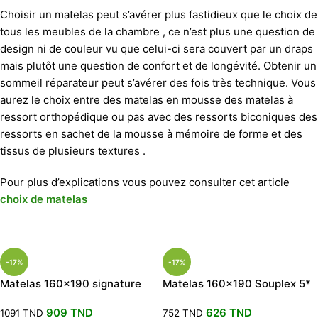
Choisir un matelas peut s’avérer plus fastidieux que le choix de
tous les meubles de la chambre , ce n’est plus une question de
design ni de couleur vu que celui-ci sera couvert par un draps
mais plutôt une question de confort et de longévité. Obtenir un
sommeil réparateur peut s’avérer des fois très technique. Vous
aurez le choix entre des matelas en mousse des matelas à
ressort orthopédique ou pas avec des ressorts biconiques des
ressorts en sachet de la mousse à mémoire de forme et des
tissus de plusieurs textures .
Pour plus d’explications vous pouvez consulter cet article
choix de matelas
-17%
-17%
Matelas 160×190 signature
Matelas 160×190 Souplex 5*
جراية صحية premier prix
جراية صحية PERMAFLEX
909
TND
626
TND
1091
TND
752
TND