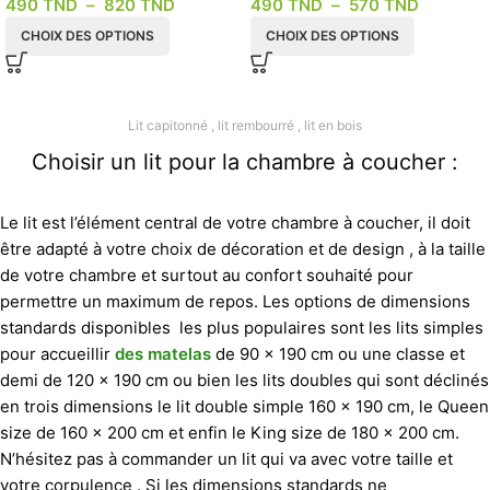
490
TND
–
820
TND
490
TND
–
570
TND
modèle Ambiance
CHOIX DES OPTIONS
CHOIX DES OPTIONS
Lit capitonné , lit rembourré , lit en bois
Choisir un lit pour la chambre à coucher :
Le lit est l’élément central de votre chambre à coucher, il doit
être adapté à votre choix de décoration et de design , à la taille
de votre chambre et surtout au confort souhaité pour
permettre un maximum de repos. Les options de dimensions
standards disponibles les plus populaires sont les lits simples
pour accueillir
des matelas
de 90 x 190 cm ou une classe et
demi de 120 x 190 cm ou bien les lits doubles qui sont déclinés
en trois dimensions le lit double simple 160 x 190 cm, le Queen
size de 160 x 200 cm et enfin le King size de 180 x 200 cm.
N’hésitez pas à commander un lit qui va avec votre taille et
votre corpulence . Si les dimensions standards ne